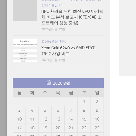
합시스템_CAE
HPC 환경을 위한 최신 CPU 아키텍
처 비교 분석 보고서 (CFD/CAE 소
프트웨어 성능 중심)
2025년 8월 27일
고성능연산_HPC
Xeon Gold 6240 vs AMD EPYC
7542 사양 비교
2020년 2월 11일
2026 8월
월
화
수
목
금
토
일
1
2
3
4
5
6
7
8
9
10
11
12
13
14
15
16
17
18
19
20
21
22
23