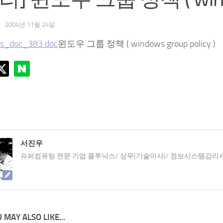
우
·
2004년 11월 24일
s_doc_383.doc
윈도우 그룹 정책 ( windows group policy )
서진우
슈퍼컴퓨팅 전문 기업 클루닉스/ 상무(기술이사)/ 정보시스템감리
 MAY ALSO LIKE...