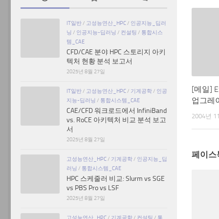
IT일반
/
고성능연산_HPC
/
인공지능_딥러
닝
/
인공지능-딥러닝
/
컨설팅
/
통합시스
템_CAE
CFD/CAE 분야 HPC 스토리지 아키
텍처 현황 분석 보고서
2025년 8월 27일
[메일] E
IT일반
/
고성능연산_HPC
/
기계공학
/
인공
업그레
지능-딥러닝
/
통합시스템_CAE
CAE/CFD 워크로드에서 InfiniBand
2004년 1
vs. RoCE 아키텍처 비교 분석 보고
서
2025년 8월 27일
페이스
고성능연산_HPC
/
기계공학
/
인공지능_딥
러닝
/
통합시스템_CAE
HPC 스케줄러 비교: Slurm vs SGE
vs PBS Pro vs LSF
2025년 8월 27일
고성능연산_HPC
/
기계공학
/
컨설팅
/
통