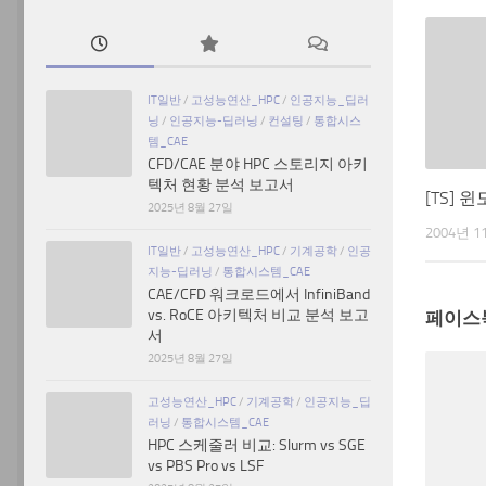
IT일반
/
고성능연산_HPC
/
인공지능_딥러
닝
/
인공지능-딥러닝
/
컨설팅
/
통합시스
템_CAE
CFD/CAE 분야 HPC 스토리지 아키
텍처 현황 분석 보고서
[TS]
2025년 8월 27일
2004년 1
IT일반
/
고성능연산_HPC
/
기계공학
/
인공
지능-딥러닝
/
통합시스템_CAE
CAE/CFD 워크로드에서 InfiniBand
vs. RoCE 아키텍처 비교 분석 보고
페이스
서
2025년 8월 27일
고성능연산_HPC
/
기계공학
/
인공지능_딥
러닝
/
통합시스템_CAE
HPC 스케줄러 비교: Slurm vs SGE
vs PBS Pro vs LSF