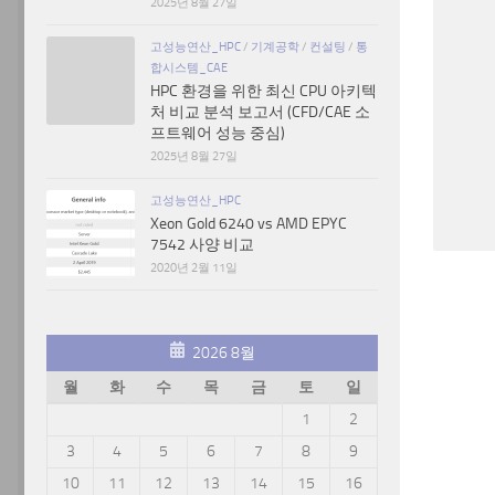
2025년 8월 27일
고성능연산_HPC
/
기계공학
/
컨설팅
/
통
합시스템_CAE
HPC 환경을 위한 최신 CPU 아키텍
처 비교 분석 보고서 (CFD/CAE 소
프트웨어 성능 중심)
2025년 8월 27일
고성능연산_HPC
Xeon Gold 6240 vs AMD EPYC
7542 사양 비교
2020년 2월 11일
2026 8월
월
화
수
목
금
토
일
1
2
3
4
5
6
7
8
9
10
11
12
13
14
15
16