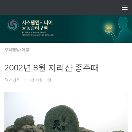
Skip to content
추억앨범/여행
2002년 8월 지리산 종주때
BY
서진우
·
2004년 11월 19일