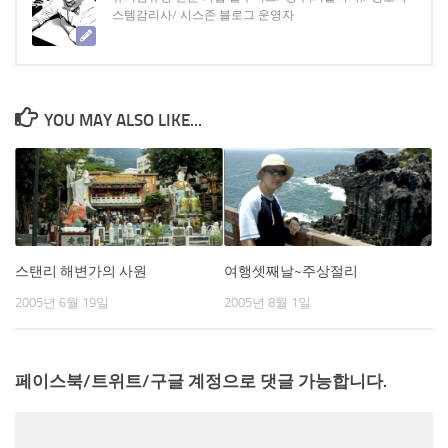
스템감리사/ 시스존 블로그 운영자
YOU MAY ALSO LIKE...
스탠리 해변가의 사원
여행셋째날~주상절리
2005년 6월 19일
2005년 8월 1일
페이스북/트위트/구글 계정으로 댓글 가능합니다.