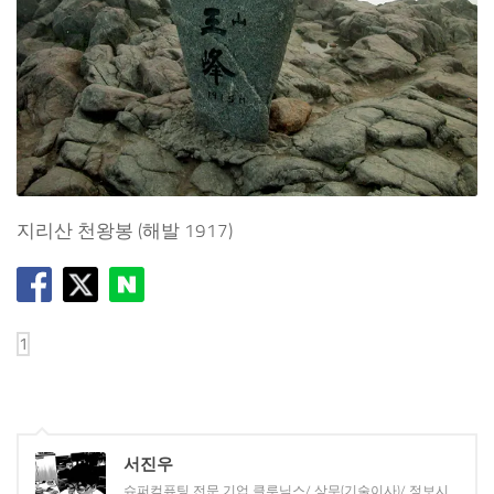
지리산 천왕봉 (해발 1917)
서진우
슈퍼컴퓨팅 전문 기업 클루닉스/ 상무(기술이사)/ 정보시