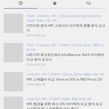
IT일반
/
고성능연산_HPC
/
인공지능_딥러닝
/
인공지능-딥러닝
/
컨설팅
/
통합시스템_CAE
CFD/CAE 분야 HPC 스토리지 아키텍처 현황 분석 보고
서
2025년 8월 27일
IT일반
/
고성능연산_HPC
/
기계공학
/
인공지능-딥러닝
/
통합시스
템_CAE
CAE/CFD 워크로드에서 InfiniBand vs. RoCE 아키텍처
비교 분석 보고서
2025년 8월 27일
고성능연산_HPC
/
기계공학
/
인공지능_딥러닝
/
통합시스템_CAE
HPC 스케줄러 비교: Slurm vs SGE vs PBS Pro vs LSF
2025년 8월 27일
고성능연산_HPC
/
기계공학
/
컨설팅
/
통합시스템_CAE
HPC 환경을 위한 최신 CPU 아키텍처 비교 분석 보고
서 (CFD/CAE 소프트웨어 성능 중심)