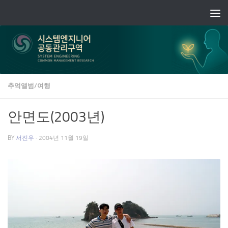
Skip to content
추억앨범/여행
안면도(2003년)
BY
서진우
·
2004년 11월 19일