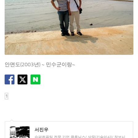
안면도(2003년) ~ 민수군이랑~
서진우
슈퍼컴퓨팅 전문 기업 클루닉스/ 상무(기술이사)/ 정보시