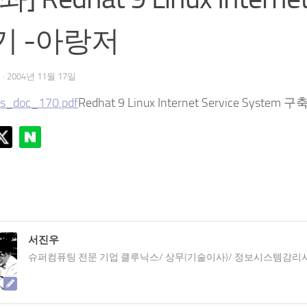
기 -아랑저
우
·
2004년 11월 17일
s_doc_170.pdf
Redhat 9 Linux Internet Service System
서진우
슈퍼컴퓨팅 전문 기업 클루닉스/ 상무(기술이사)/ 정보시스템감리