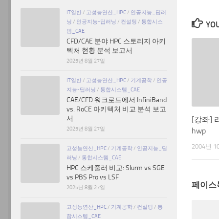
IT일반
/
고성능연산_HPC
/
인공지능_딥러
닝
/
인공지능-딥러닝
/
컨설팅
/
통합시스
YOU
템_CAE
CFD/CAE 분야 HPC 스토리지 아키
텍처 현황 분석 보고서
2025년 8월 27일
IT일반
/
고성능연산_HPC
/
기계공학
/
인공
지능-딥러닝
/
통합시스템_CAE
CAE/CFD 워크로드에서 InfiniBand
vs. RoCE 아키텍처 비교 분석 보고
서
[강좌]
2025년 8월 27일
hwp
2004년 1
고성능연산_HPC
/
기계공학
/
인공지능_딥
러닝
/
통합시스템_CAE
HPC 스케줄러 비교: Slurm vs SGE
vs PBS Pro vs LSF
페이스
2025년 8월 27일
고성능연산_HPC
/
기계공학
/
컨설팅
/
통
합시스템_CAE