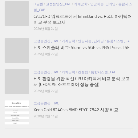
IT일반
/
고성능연산_HPC
/
기계공학
/
인공지능-딥러닝
/
통합시스
템_CAE
CAE/CFD 워크로드에서 InfiniBand vs. RoCE 아키텍처
비교 분석 보고서
2025년 8월 27일
고성능연산_HPC
/
기계공학
/
인공지능_딥러닝
/
통합시스템_CAE
HPC 스케줄러 비교: Slurm vs SGE vs PBS Pro vs LSF
2025년 8월 27일
고성능연산_HPC
/
기계공학
/
컨설팅
/
통합시스템_CAE
HPC 환경을 위한 최신 CPU 아키텍처 비교 분석 보고
서 (CFD/CAE 소프트웨어 성능 중심)
2025년 8월 27일
고성능연산_HPC
Xeon Gold 6240 vs AMD EPYC 7542 사양 비교
2020년 2월 11일