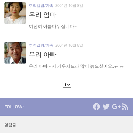
추억앨범/가족
2004년 10월 8일
우리 엄마
여전히 아름다우십니다~
추억앨범/가족
2004년 10월 8일
우리 아빠
우리 아빠 ~ 저 키우시느라 많이 늙으셨어요..ㅠ.ㅠ
FOLLOW:
알림글