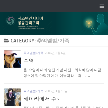
Skip to content
CATEGORY:
추억앨범/가족
추억앨범/가족
2006년 3월 4일
수영
음..수영이 대리 승진 기념 사진… 외식비 많이 나감..
평소에 잘 안먹던 얘가..이날따라~~흑..ㅠ.ㅠ
추억앨범/가족
2005년 1월 18일
헤이리에서 수~
주말에 서준씨랑~ 파주 헤이리에 출사를 갔다. 농담