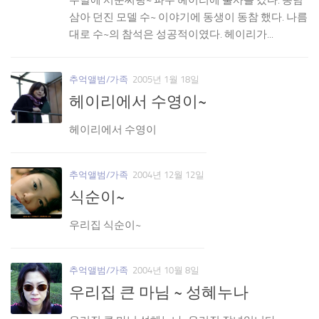
삼아 던진 모델 수~ 이야기에 동생이 동참 했다. 나름
대로 수~의 참석은 성공적이였다. 헤이리가...
추억앨범/가족
2005년 1월 18일
헤이리에서 수영이~
헤이리에서 수영이
추억앨범/가족
2004년 12월 12일
식순이~
우리집 식순이~
추억앨범/가족
2004년 10월 8일
우리집 큰 마님 ~ 성혜누나