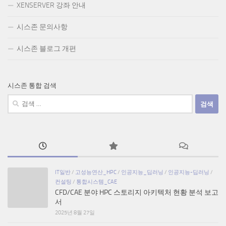
XENSERVER 강좌 안내
시스존 문의사항
시스존 블로그 개편
시스존 통합 검색
검
색:
IT일반
/
고성능연산_HPC
/
인공지능_딥러닝
/
인공지능-딥러닝
/
컨설팅
/
통합시스템_CAE
CFD/CAE 분야 HPC 스토리지 아키텍처 현황 분석 보고
서
2025년 8월 27일