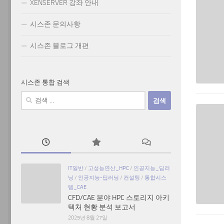
XENSERVER 강좌 안내
시스존 문의사항
시스존 블로그 개편
시스존 통합 검색
검
색:
IT일반
/
고성능연산_HPC
/
인공지능_딥러
닝
/
인공지능-딥러닝
/
컨설팅
/
통합시스
템_CAE
CFD/CAE 분야 HPC 스토리지 아키
텍처 현황 분석 보고서
2025년 8월 27일