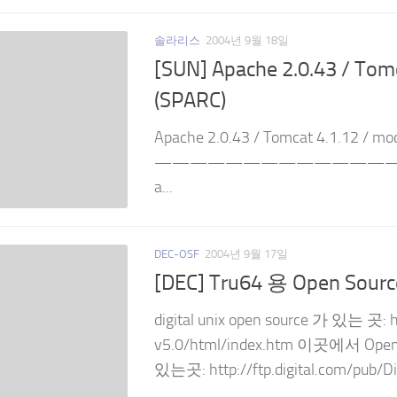
솔라리스
2004년 9월 18일
[SUN] Apache 2.0.43 / Tomc
(SPARC)
Apache 2.0.43 / Tomcat 4.1.12 / mod
——————————————————
a...
DEC-OSF
2004년 9월 17일
[DEC] Tru64 용 Open Sou
digital unix open source 가 있는 곳: 
v5.0/html/index.htm 이곳에서 Open
있는곳: http://ftp.digital.com/pub/D