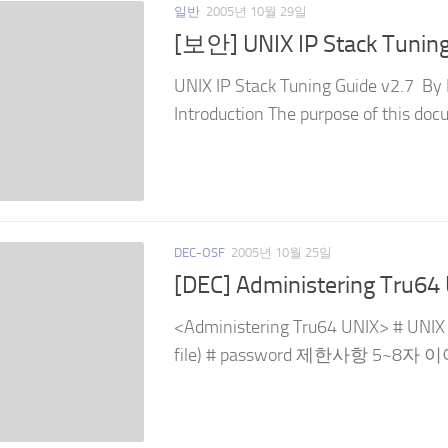
일반
2005년 10월 29일
[보안] UNIX IP Stack Tuning
UNIX IP Stack Tuning Guide v2.7 By
Introduction The purpose of this doc
DEC-OSF
2005년 10월 25일
[DEC] Administering Tru64
<Administering Tru64 UNIX> # UNIX
file) # password 제한사항 5~8