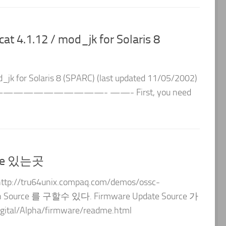
at 4.1.12 / mod_jk for Solaris 8
_jk for Solaris 8 (SPARC) (last updated 11/05/2002)
——————- ——- First, you need
rce 있는곳
http://tru64unix.compaq.com/demos/ossc-
 Source 를 구할수 있다. Firmware Update Source 가
igital/Alpha/firmware/readme.html