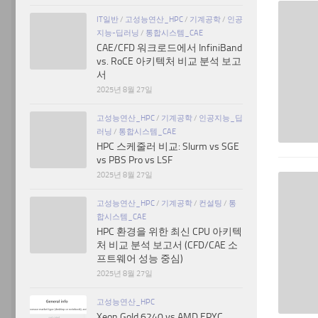
IT일반
/
고성능연산_HPC
/
기계공학
/
인공
지능-딥러닝
/
통합시스템_CAE
CAE/CFD 워크로드에서 InfiniBand
vs. RoCE 아키텍처 비교 분석 보고
서
2025년 8월 27일
고성능연산_HPC
/
기계공학
/
인공지능_딥
러닝
/
통합시스템_CAE
HPC 스케줄러 비교: Slurm vs SGE
vs PBS Pro vs LSF
2025년 8월 27일
고성능연산_HPC
/
기계공학
/
컨설팅
/
통
합시스템_CAE
HPC 환경을 위한 최신 CPU 아키텍
처 비교 분석 보고서 (CFD/CAE 소
프트웨어 성능 중심)
2025년 8월 27일
고성능연산_HPC
Xeon Gold 6240 vs AMD EPYC