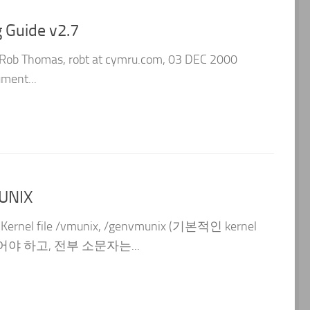
 Guide v2.7
 Rob Thomas, robt at cymru.com, 03 DEC 2000
ument...
 UNIX
 Kernel file /vmunix, /genvmunix (기본적인 kernel
자 이어야 하고, 전부 소문자는...