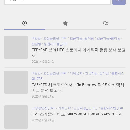
색:
IT일반
/
고성능연산_HPC
/
인공지능_딥러닝
/
인공지능-딥러닝
/
컨설팅
/
통합시스템_CAE
CFD/CAE 분야 HPC 스토리지 아키텍처 현황 분석 보고
서
2025년 8월 27일
IT일반
/
고성능연산_HPC
/
기계공학
/
인공지능-딥러닝
/
통합시스
템_CAE
CAE/CFD 워크로드에서 InfiniBand vs. RoCE 아키텍처
비교 분석 보고서
2025년 8월 27일
고성능연산_HPC
/
기계공학
/
인공지능_딥러닝
/
통합시스템_CAE
HPC 스케줄러 비교: Slurm vs SGE vs PBS Pro vs LSF
2025년 8월 27일