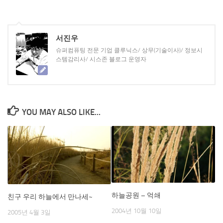
서진우
슈퍼컴퓨팅 전문 기업 클루닉스/ 상무(기술이사)/ 정보시
스템감리사/ 시스존 블로그 운영자
YOU MAY ALSO LIKE...
하늘공원 – 억쇄
친구 우리 하늘에서 만나세~
2004년 10월 10일
2005년 4월 3일