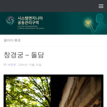
Skip to content
갤러리/풍경
창경궁 – 돌담
BY
서진우
·
2004년 10월 24일