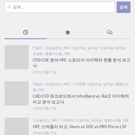
검
색:
IT일반
/
고성능연산_HPC
/
인공지능_딥러닝
/
인공지능-딥러닝
/
컨설팅
/
통합시스템_CAE
CFD/CAE 분야 HPC 스토리지 아키텍처 현황 분석 보고
서
2025년 8월 27일
IT일반
/
고성능연산_HPC
/
기계공학
/
인공지능-딥러닝
/
통합시스
템_CAE
CAE/CFD 워크로드에서 InfiniBand vs. RoCE 아키텍처
비교 분석 보고서
2025년 8월 27일
고성능연산_HPC
/
기계공학
/
인공지능_딥러닝
/
통합시스템_CAE
HPC 스케줄러 비교: Slurm vs SGE vs PBS Pro vs LSF
2025년 8월 27일