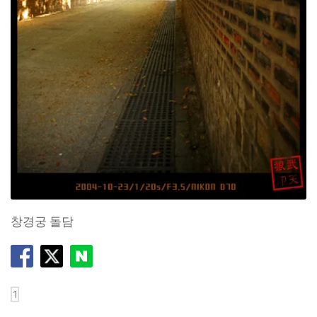
창경궁 돌담