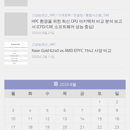
고성능연산_HPC
/
기계공학
/
컨설팅
/
통합시스템_CAE
HPC 환경을 위한 최신 CPU 아키텍처 비교 분석 보고
서 (CFD/CAE 소프트웨어 성능 중심)
2025년 8월 27일
고성능연산_HPC
Xeon Gold 6240 vs AMD EPYC 7542 사양 비교
2020년 2월 11일
2026 8월
월
화
수
목
금
토
일
1
2
3
4
5
6
7
8
9
10
11
12
13
14
15
16
17
18
19
20
21
22
23