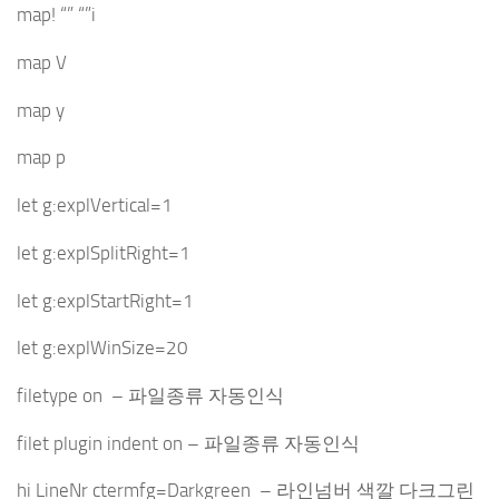
map! “” “”i
map V
map y
map p
let g:explVertical=1
let g:explSplitRight=1
let g:explStartRight=1
let g:explWinSize=20
filetype on – 파일종류 자동인식
filet plugin indent on – 파일종류 자동인식
hi LineNr ctermfg=Darkgreen – 라인넘버 색깔 다크그린