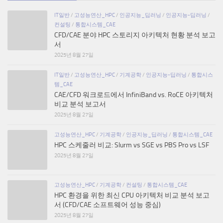
IT일반
/
고성능연산_HPC
/
인공지능_딥러닝
/
인공지능-딥러닝
/
컨설팅
/
통합시스템_CAE
CFD/CAE 분야 HPC 스토리지 아키텍처 현황 분석 보고
서
2025년 8월 27일
IT일반
/
고성능연산_HPC
/
기계공학
/
인공지능-딥러닝
/
통합시스
템_CAE
CAE/CFD 워크로드에서 InfiniBand vs. RoCE 아키텍처
비교 분석 보고서
2025년 8월 27일
고성능연산_HPC
/
기계공학
/
인공지능_딥러닝
/
통합시스템_CAE
HPC 스케줄러 비교: Slurm vs SGE vs PBS Pro vs LSF
2025년 8월 27일
고성능연산_HPC
/
기계공학
/
컨설팅
/
통합시스템_CAE
HPC 환경을 위한 최신 CPU 아키텍처 비교 분석 보고
서 (CFD/CAE 소프트웨어 성능 중심)
2025년 8월 27일