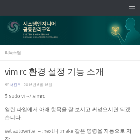
Skip to content
리눅스팁
vim rc 환경 설정 기능 소개
BY
서진우
·
2016년 6월 16일
$ sudo vi ~/.vimrc
열린 파일에서 아래 항목을 잘 보시고 써넣으시면 되겠
습니다.
set autowrite – :next나 :make 같은 명령을 자동으로 저
장