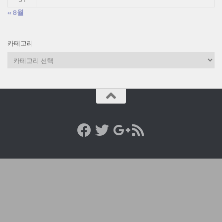
« 8월
카테고리
카
테
고
리