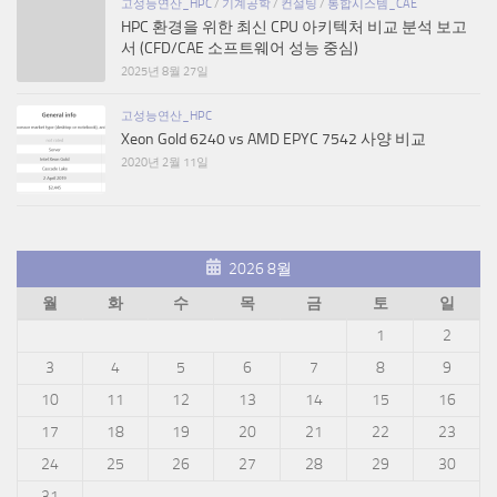
고성능연산_HPC
/
기계공학
/
컨설팅
/
통합시스템_CAE
HPC 환경을 위한 최신 CPU 아키텍처 비교 분석 보고
서 (CFD/CAE 소프트웨어 성능 중심)
2025년 8월 27일
고성능연산_HPC
Xeon Gold 6240 vs AMD EPYC 7542 사양 비교
2020년 2월 11일
2026 8월
월
화
수
목
금
토
일
1
2
3
4
5
6
7
8
9
10
11
12
13
14
15
16
17
18
19
20
21
22
23
24
25
26
27
28
29
30
31