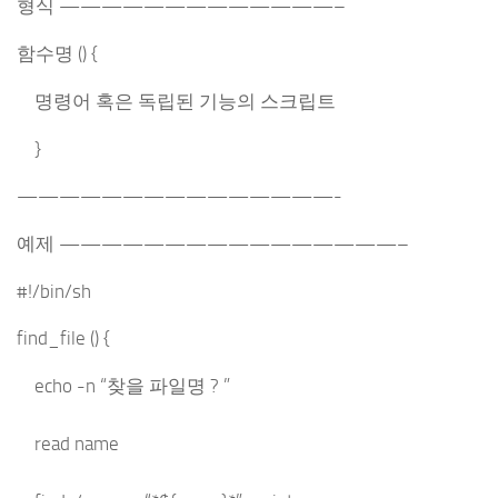
형식 —————————————–
함수명 () {
명령어 혹은 독립된 기능의 스크립트
}
———————————————-
예제 ————————————————–
#!/bin/sh
find_file () {
echo -n “찾을 파일명 ? ”
read name