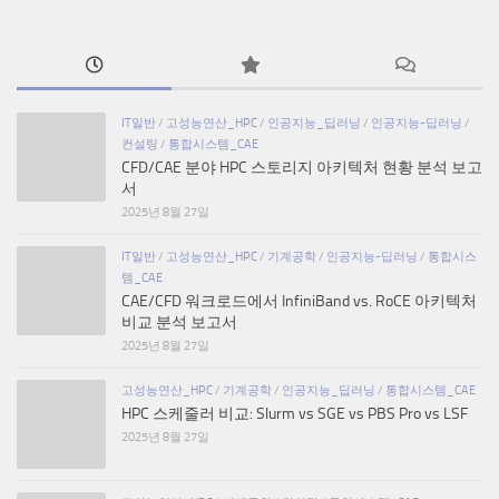
IT일반
/
고성능연산_HPC
/
인공지능_딥러닝
/
인공지능-딥러닝
/
컨설팅
/
통합시스템_CAE
CFD/CAE 분야 HPC 스토리지 아키텍처 현황 분석 보고
서
2025년 8월 27일
IT일반
/
고성능연산_HPC
/
기계공학
/
인공지능-딥러닝
/
통합시스
템_CAE
CAE/CFD 워크로드에서 InfiniBand vs. RoCE 아키텍처
비교 분석 보고서
2025년 8월 27일
고성능연산_HPC
/
기계공학
/
인공지능_딥러닝
/
통합시스템_CAE
HPC 스케줄러 비교: Slurm vs SGE vs PBS Pro vs LSF
2025년 8월 27일