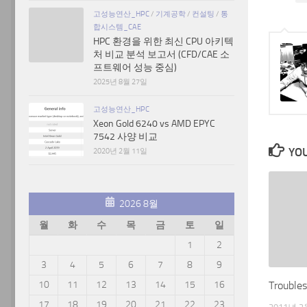
고성능연산_HPC
/
기계공학
/
컨설팅
/
통
합시스템_CAE
HPC 환경을 위한 최신 CPU 아키텍
처 비교 분석 보고서 (CFD/CAE 소
프트웨어 성능 중심)
2025년 8월 27일
고성능연산_HPC
Xeon Gold 6240 vs AMD EPYC
7542 사양 비교
YOU
2020년 2월 11일
2026 8월
월
화
수
목
금
토
일
1
2
3
4
5
6
7
8
9
10
11
12
13
14
15
16
Troubles
17
18
19
20
21
22
23