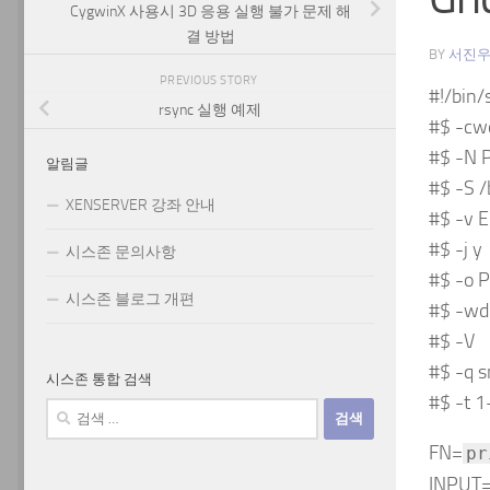
CygwinX 사용시 3D 응용 실행 불가 문제 해
결 방법
BY
서진
PREVIOUS STORY
#!/bin/
rsync 실행 예제
#$ -cw
#$ -N 
알림글
#$ -S /
XENSERVER 강좌 안내
#$ -v 
#$ -j y
시스존 문의사항
#$ -o P
시스존 블로그 개편
#$ -wd
#$ -V
#$ -q
시스존 통합 검색
#$ -t 
검
색:
FN=
pr
INPUT=