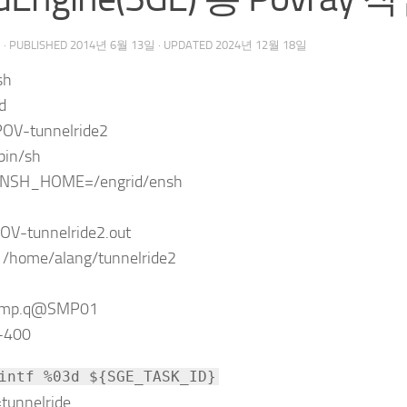
우
· PUBLISHED
2014년 6월 13일
· UPDATED
2024년 12월 18일
sh
d
POV-tunnelride2
bin/sh
ENSH_HOME=/engrid/ensh
OV-tunnelride2.out
 /home/alang/tunnelride2
 smp.q@SMP01
1-400
intf %03d ${SGE_TASK_ID}
tunnelride