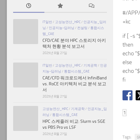
#/APP/
+kc
IT일반
/
고성능연산_HPC
/
인공지능_딥러
닝
/
인공지능-딥러닝
/
컨설팅
/
통합시스
템_CAE
if [ -s
CFD/CAE 분야 HPC 스토리지 아키
then
텍처 현황 분석 보고서
echo “$
2025년 8월 27일
else
IT일반
/
고성능연산_HPC
/
기계공학
/
인공
echo “$
지능-딥러닝
/
통합시스템_CAE
CAE/CFD 워크로드에서 InfiniBand
fi
vs. RoCE 아키텍처 비교 분석 보고
서
2025년 8월 27일
고성능연산_HPC
/
기계공학
/
인공지능_딥
러닝
/
통합시스템_CAE
HPC 스케줄러 비교: Slurm vs SGE
vs PBS Pro vs LSF
2025년 8월 27일
Tags:
G