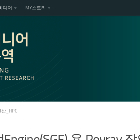
미디어
MY스토리
산_HPC
idEngine(SGE) 용 Pov