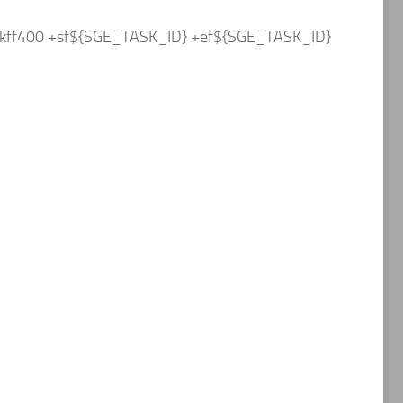
+kff400 +sf${SGE_TASK_ID} +ef${SGE_TASK_ID}