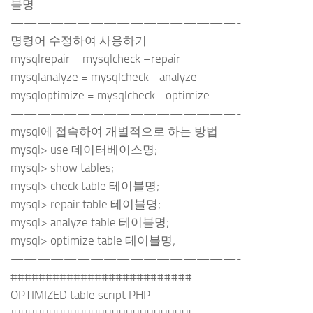
블명
—————————————————-
명령어 수정하여 사용하기
mysqlrepair = mysqlcheck –repair
mysqlanalyze = mysqlcheck –analyze
mysqloptimize = mysqlcheck –optimize
—————————————————-
mysql에 접속하여 개별적으로 하는 방법
mysql> use 데이터베이스명;
mysql> show tables;
mysql> check table 테이블명;
mysql> repair table 테이블명;
mysql> analyze table 테이블명;
mysql> optimize table 테이블명;
—————————————————-
##########################
OPTIMIZED table script PHP
##########################