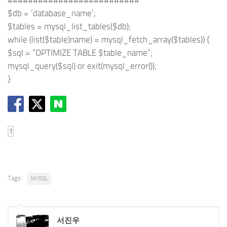
$db = ‘database_name’;
$tables = mysql_list_tables($db);
while (list($table)name) = mysql_fetch_array($tables)) {
$sql = “OPTIMIZE TABLE $table_name”;
mysql_query($sql) or exit(mysql_error());
}
Tags:
MYSQL
서진우