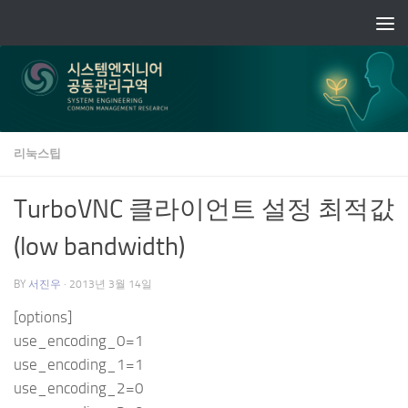
Skip to content
리눅스팁
TurboVNC 클라이언트 설정 최적값
(low bandwidth)
BY
서진우
·
2013년 3월 14일
[options]
use_encoding_0=1
use_encoding_1=1
use_encoding_2=0