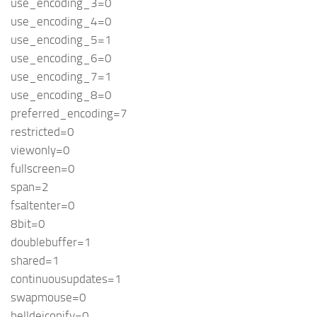
use_encoding_3=0
use_encoding_4=0
use_encoding_5=1
use_encoding_6=0
use_encoding_7=1
use_encoding_8=0
preferred_encoding=7
restricted=0
viewonly=0
fullscreen=0
span=2
fsaltenter=0
8bit=0
doublebuffer=1
shared=1
continuousupdates=1
swapmouse=0
belldeiconify=0