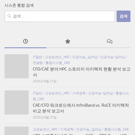
시스존 통합 검색
검
색:
IT일반
/
고성능연산_HPC
/
인공지능_딥러닝
/
인공지능-딥러닝
/
컨설팅
/
통합시스템_CAE
CFD/CAE 분야 HPC 스토리지 아키텍처 현황 분석 보고
서
2025년 8월 27일
IT일반
/
고성능연산_HPC
/
기계공학
/
인공지능-딥러닝
/
통합시스
템_CAE
CAE/CFD 워크로드에서 InfiniBand vs. RoCE 아키텍처
비교 분석 보고서
2025년 8월 27일
고성능연산_HPC
/
기계공학
/
인공지능_딥러닝
/
통합시스템_CAE