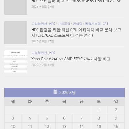
HPC 스케줄러 비교: Slurm vs SGE vs PBS Pro vs LSF
2025년 8월 27일
고성능연산_HPC
/
기계공학
/
컨설팅
/
통합시스템_CAE
HPC 환경을 위한 최신 CPU 아키텍처 비교 분석 보고
서 (CFD/CAE 소프트웨어 성능 중심)
2025년 8월 27일
고성능연산_HPC
Xeon Gold 6240 vs AMD EPYC 7542 사양 비교
2020년 2월 11일
2026 8월
월
화
수
목
금
토
일
1
2
3
4
5
6
7
8
9
10
11
12
13
14
15
16