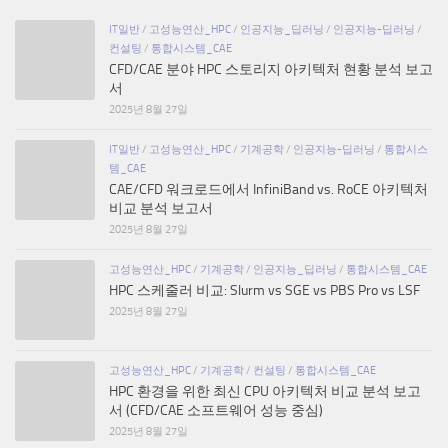
IT일반
/
고성능연산_HPC
/
인공지능_딥러닝
/
인공지능-딥러닝
/
컨설팅
/
통합시스템_CAE
CFD/CAE 분야 HPC 스토리지 아키텍처 현황 분석 보고
서
2025년 8월 27일
IT일반
/
고성능연산_HPC
/
기계공학
/
인공지능-딥러닝
/
통합시스
템_CAE
CAE/CFD 워크로드에서 InfiniBand vs. RoCE 아키텍처
비교 분석 보고서
2025년 8월 27일
고성능연산_HPC
/
기계공학
/
인공지능_딥러닝
/
통합시스템_CAE
HPC 스케줄러 비교: Slurm vs SGE vs PBS Pro vs LSF
2025년 8월 27일
고성능연산_HPC
/
기계공학
/
컨설팅
/
통합시스템_CAE
HPC 환경을 위한 최신 CPU 아키텍처 비교 분석 보고
서 (CFD/CAE 소프트웨어 성능 중심)
2025년 8월 27일