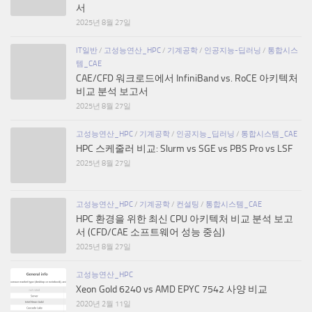
서
2025년 8월 27일
IT일반
/
고성능연산_HPC
/
기계공학
/
인공지능-딥러닝
/
통합시스
템_CAE
CAE/CFD 워크로드에서 InfiniBand vs. RoCE 아키텍처
비교 분석 보고서
2025년 8월 27일
고성능연산_HPC
/
기계공학
/
인공지능_딥러닝
/
통합시스템_CAE
HPC 스케줄러 비교: Slurm vs SGE vs PBS Pro vs LSF
2025년 8월 27일
고성능연산_HPC
/
기계공학
/
컨설팅
/
통합시스템_CAE
HPC 환경을 위한 최신 CPU 아키텍처 비교 분석 보고
서 (CFD/CAE 소프트웨어 성능 중심)
2025년 8월 27일
고성능연산_HPC
Xeon Gold 6240 vs AMD EPYC 7542 사양 비교
2020년 2월 11일