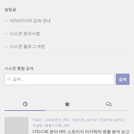
알림글
XENSERVER 강좌 안내
시스존 문의사항
시스존 블로그 개편
시스존 통합 검색
검
색:
IT일반
/
고성능연산_HPC
/
인공지능_딥러닝
/
인공지능-딥러닝
/
컨설팅
/
통합시스템_CAE
CFD/CAE 분야 HPC 스토리지 아키텍처 현황 분석 보고