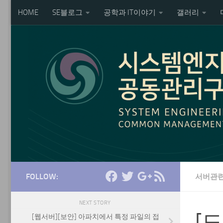
HOME
SE블로그
공학과 IT이야기
갤러리
Skip to content
FOLLOW:
서버관
NEXT STORY
[도
[웹서버][보안] 아파치에서 특정 파일의 접