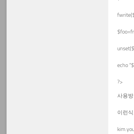
fwrite(
$foo=fr
unset($
echo “
?>
사용방법은
이런식
kim.