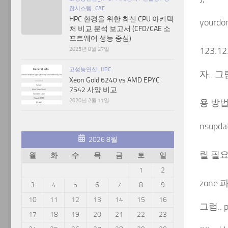
합시스템_CAE
HPC 환경을 위한 최신 CPU 아키텍
your
처 비교 분석 보고서 (CFD/CAE 소
프트웨어 성능 중심)
2025년 8월 27일
123.
고성능연산_HPC
자.. 
Xeon Gold 6240 vs AMD EPYC
7542 사양 비교
2020년 2월 11일
용 방법
nsup
2026 8월
릴 필
월
화
수
목
금
토
일
1
2
zone
3
4
5
6
7
8
9
10
11
12
13
14
15
16
그럼..
17
18
19
20
21
22
23