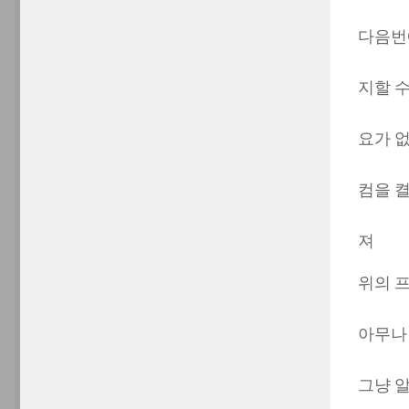
다음번
지할 
요가 없
컴을 
져
위의 
아무나 
그냥 