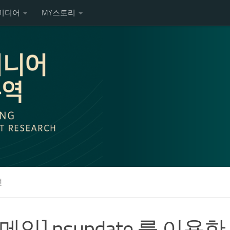
미디어
MY스토리
련
메인] nsupdate 를 이용