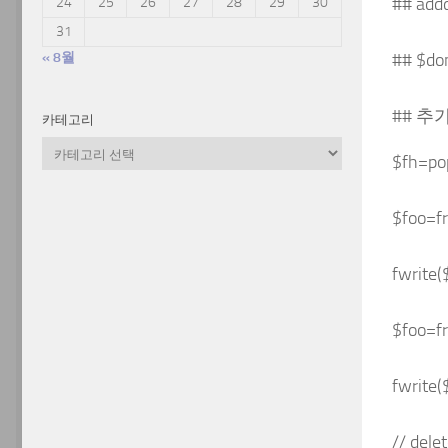
## add
24
25
26
27
28
29
30
31
« 8월
## $
## 추가
카테고리
카
$fh=pop
테
고
리
$foo=fr
fwrite(
$foo=fr
fwrite(
// d