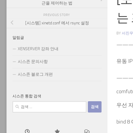
근을 제어하는 법
는
PREVIOUS STORY
[시스템] xinetd.conf 에서 rsync 설정
BY
서진
알림글
——
XENSERVER 강좌 안내
유동 I
시스존 문의사항
시스존 블로그 개편
——
comfutu
시스존 통합 검색
검
우선 
색:
bind 