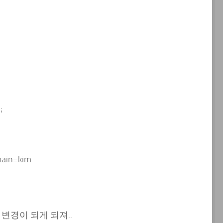
;
ain=kim
로 변경이 되게 되져..