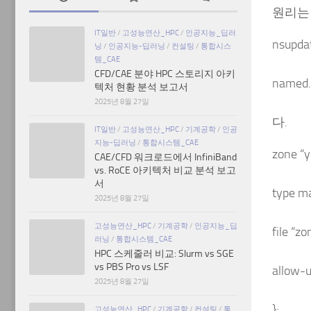
원리는 
IT일반
/
고성능연산_HPC
/
인공지능_딥러
nsup
닝
/
인공지능-딥러닝
/
컨설팅
/
통합시스
템_CAE
CFD/CAE 분야 HPC 스토리지 아키
name
텍처 현황 분석 보고서
2025년 8월 27일
다.
IT일반
/
고성능연산_HPC
/
기계공학
/
인공
지능-딥러닝
/
통합시스템_CAE
zone “
CAE/CFD 워크로드에서 InfiniBand
vs. RoCE 아키텍처 비교 분석 보고
서
type ma
2025년 8월 27일
고성능연산_HPC
/
기계공학
/
인공지능_딥
file “z
러닝
/
통합시스템_CAE
HPC 스케줄러 비교: Slurm vs SGE
vs PBS Pro vs LSF
allow-u
2025년 8월 27일
};
고성능연산_HPC
/
기계공학
/
컨설팅
/
통