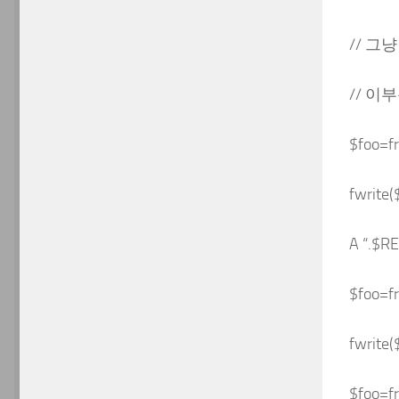
// 그
// 
$foo=fr
fwrite(
A “.$R
$foo=fr
fwrite(
$foo=fr