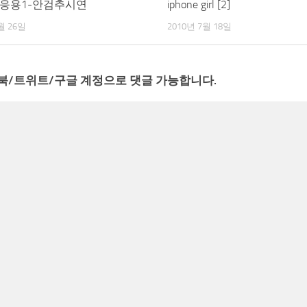
-응용1-안검추시연
iphone girl [2]
월 26일
2010년 7월 18일
북/트위트/구글 계정으로 댓글 가능합니다.