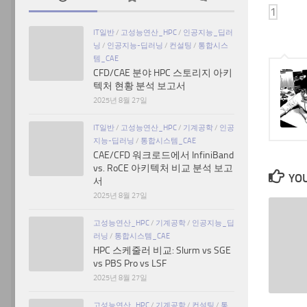
IT일반
/
고성능연산_HPC
/
인공지능_딥러
닝
/
인공지능-딥러닝
/
컨설팅
/
통합시스
템_CAE
CFD/CAE 분야 HPC 스토리지 아키
텍처 현황 분석 보고서
2025년 8월 27일
IT일반
/
고성능연산_HPC
/
기계공학
/
인공
지능-딥러닝
/
통합시스템_CAE
CAE/CFD 워크로드에서 InfiniBand
vs. RoCE 아키텍처 비교 분석 보고
YOU
서
2025년 8월 27일
고성능연산_HPC
/
기계공학
/
인공지능_딥
러닝
/
통합시스템_CAE
HPC 스케줄러 비교: Slurm vs SGE
vs PBS Pro vs LSF
2025년 8월 27일
고성능연산_HPC
/
기계공학
/
컨설팅
/
통