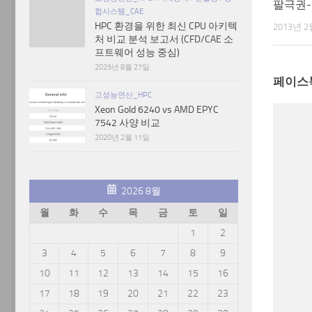
팔극권
합시스템_CAE
HPC 환경을 위한 최신 CPU 아키텍
2013년 2
처 비교 분석 보고서 (CFD/CAE 소
프트웨어 성능 중심)
2025년 8월 27일
페이스
고성능연산_HPC
Xeon Gold 6240 vs AMD EPYC
7542 사양 비교
2020년 2월 11일
2026 8월
월
화
수
목
금
토
일
1
2
3
4
5
6
7
8
9
10
11
12
13
14
15
16
17
18
19
20
21
22
23