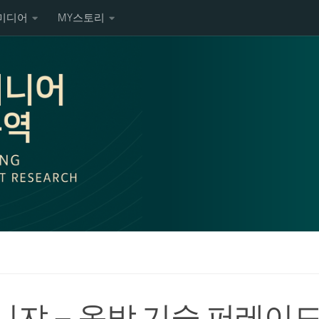
미디어
MY스토리
니쟈 – 옹박 기술 퍼레이