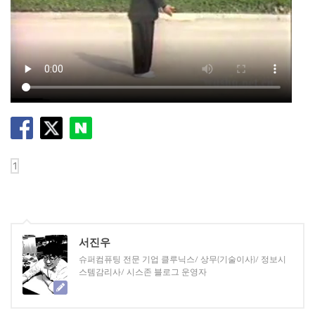
서진우
슈퍼컴퓨팅 전문 기업 클루닉스/ 상무(기술이사)/ 정보시
스템감리사/ 시스존 블로그 운영자