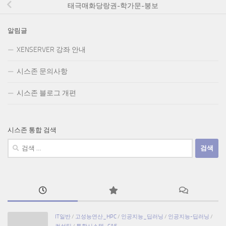
태극매화당랑권-학가문-붕보
알림글
XENSERVER 강좌 안내
시스존 문의사항
시스존 블로그 개편
시스존 통합 검색
검
색:
IT일반
/
고성능연산_HPC
/
인공지능_딥러닝
/
인공지능-딥러닝
/
컨설팅
/
통합시스템_CAE