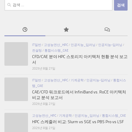
검
색:
IT일반
/
고성능연산_HPC
/
인공지능_딥러닝
/
인공지능-딥러닝
/
컨설팅
/
통합시스템_CAE
CFD/CAE 분야 HPC 스토리지 아키텍처 현황 분석 보고
서
2025년 8월 27일
IT일반
/
고성능연산_HPC
/
기계공학
/
인공지능-딥러닝
/
통합시스
템_CAE
CAE/CFD 워크로드에서 InfiniBand vs. RoCE 아키텍처
비교 분석 보고서
2025년 8월 27일
고성능연산_HPC
/
기계공학
/
인공지능_딥러닝
/
통합시스템_CAE
HPC 스케줄러 비교: Slurm vs SGE vs PBS Pro vs LSF
2025년 8월 27일