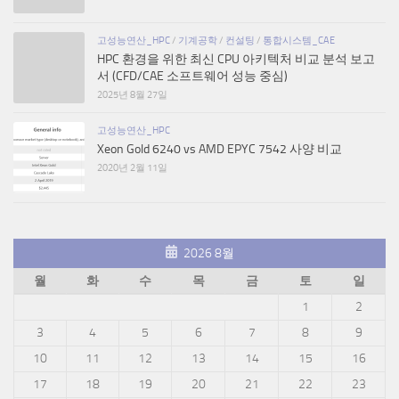
고성능연산_HPC
/
기계공학
/
컨설팅
/
통합시스템_CAE
HPC 환경을 위한 최신 CPU 아키텍처 비교 분석 보고
서 (CFD/CAE 소프트웨어 성능 중심)
2025년 8월 27일
고성능연산_HPC
Xeon Gold 6240 vs AMD EPYC 7542 사양 비교
2020년 2월 11일
2026 8월
월
화
수
목
금
토
일
1
2
3
4
5
6
7
8
9
10
11
12
13
14
15
16
17
18
19
20
21
22
23