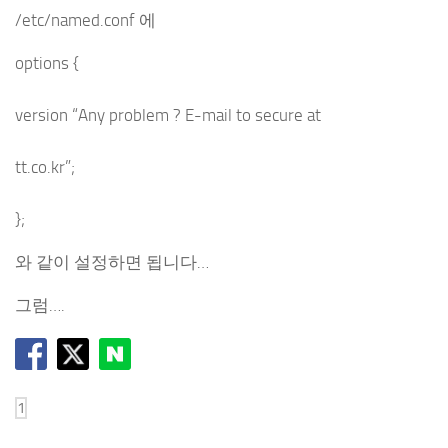
/etc/named.conf 에
options {
version “Any problem ? E-mail to secure at
tt.co.kr”;
};
와 같이 설정하면 됩니다…
그럼….