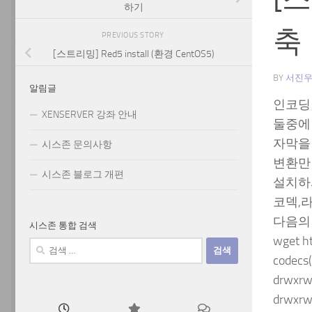
하기
축
PREVIOUS STORY
[스트리밍] Red5 install (환경 CentOS5)
BY
서진
알림글
인코딩 
XENSERVER 강좌 안내
둘중에 
자막을
시스존 문의사항
변환만 
시스존 블로그 개편
설치하
코덱,라
다음의
시스존 통합 검색
wget ht
검
code
색:
drwxrw
drwxrw