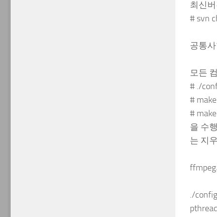
최신버
# svn 
공통사
모든 
# ./con
# make
# make 
을 수행
는 지
ffmp
./conf
pthrea