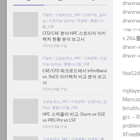
drwxrw
drwxrw
IT일반
/
고성능연산_HPC
/
인공지능_딥러
drwxrw
닝
/
인공지능-딥러닝
/
컨설팅
/
통합시스
템_CAE
-rw-r–
CFD/CAE 분야 HPC 스토리지 아키
x.26
텍처 현황 분석 보고서
2025년 8월 27일
drwxr-x
drwxr-x
IT일반
/
고성능연산_HPC
/
기계공학
/
인공
지능-딥러닝
/
통합시스템_CAE
CAE/CFD 워크로드에서 InfiniBand
liba5
vs. RoCE 아키텍처 비교 분석 보고
서
2025년 8월 27일
mpla
Menc
고성능연산_HPC
/
기계공학
/
인공지능_딥
binutil
러닝
/
통합시스템_CAE
HPC 스케줄러 비교: Slurm vs SGE
gcc – R
vs PBS Pro vs LSF
problem
2025년 8월 27일
XFree8
고성능연산_HPC
/
기계공학
/
컨설팅
/
통