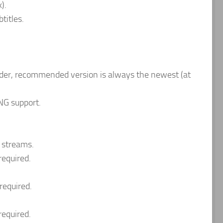
).
titles.
er, recommended version is always the newest (at
NG support.
 streams.
required.
required.
required.