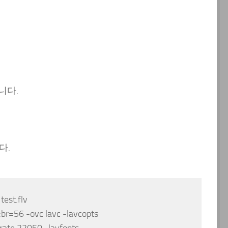
니다.
다.
test.flv
:br=56 -ovc lavc -lavcopts