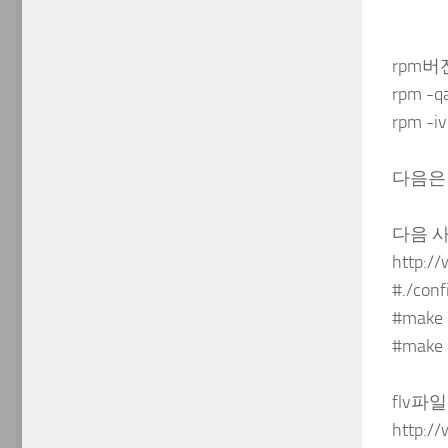
rpm
rpm -
rpm -i
다음은
다음 사
http:/
#./conf
#make
#make i
flv
http://