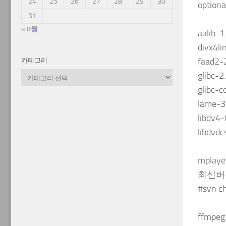
24
25
26
27
28
29
30
opt
31
« 8월
aalib-1
divx4li
faad2-2
카테고리
카
glibc-2
테
glibc-
고
lame-3
리
libdv4-
libdvdc
mplay
최신버
#svn c
ffmpe