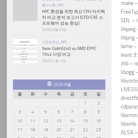
make – 
합시스템_CAE
FreeTyp
HPC 환경을 위한 최신 CPU 아키텍
처 비교 분석 보고서 (CFD/CAE 소
SDL – i
프트웨어 성능 중심)
libjpeg
2025년 8월 27일
libpng
고성능연산_HPC
lame –
Xeon Gold 6240 vs AMD EPYC
least 3.
7542 사양 비교
2020년 2월 11일
zlib –
libogg 
libvorb
2026 8월
LIVE555
월
화
수
목
금
토
일
directf
1
2
cdparan
3
4
5
6
7
8
9
libxmms
10
11
12
13
14
15
16
libsmb 
17
18
19
20
21
22
23
ALSA – 