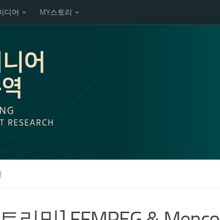
미디어
MY스토리
련
트리밍] FFMPEG & Menc