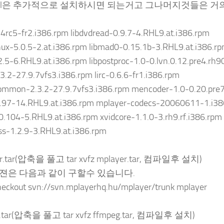
ional은 추가적으로 설치하시면 되는거고 그나머지것들은 
.4rc5-fr2.i386.rpm libdvdread-0.9.7-4.RHL9.at.i386.rpm
nux-5.0.5-2.at.i386.rpm libmad0-0.15.1b-3.RHL9.at.i386.r
.5-6.RHL9.at.i386.rpm libpostproc-1.0-0.lvn.0.12.pre4.rh9
.3.2-27.9.7vfs3.i386.rpm lirc-0.6.6-fr1.i386.rpm
common-2.3.2-27.9.7vfs3.i386.rpm mencoder-1.0-0.20.pre7.
.97-14.RHL9.at.i386.rpm mplayer-codecs-20060611-1.i38
0.104-5.RHL9.at.i386.rpm xvidcore-1.1.0-3.rh9.rf.i386.rpm
ss-1.2.9-3.RHL9.at.i386.rpm
er.tar(압축을 풀고 tar xvfz mplayer.tar, 컴파일후 설치)
젼은 다음과 같이 구할수 있습니다.
heckout svn://svn.mplayerhq.hu/mplayer/trunk mplayer
g.tar(압축을 풀고 tar xvfz ffmpeg.tar, 컴파일후 설치)