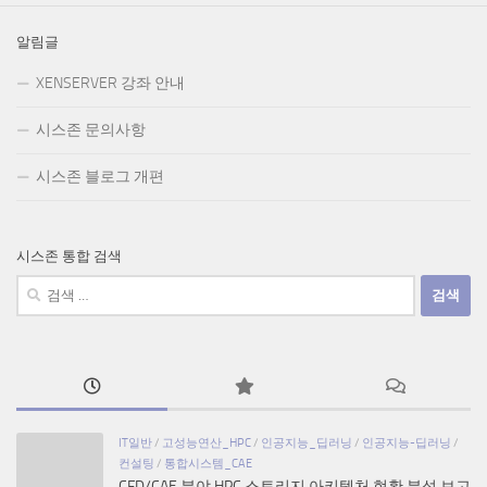
알림글
XENSERVER 강좌 안내
시스존 문의사항
시스존 블로그 개편
시스존 통합 검색
검
색:
IT일반
/
고성능연산_HPC
/
인공지능_딥러닝
/
인공지능-딥러닝
/
컨설팅
/
통합시스템_CAE
CFD/CAE 분야 HPC 스토리지 아키텍처 현황 분석 보고