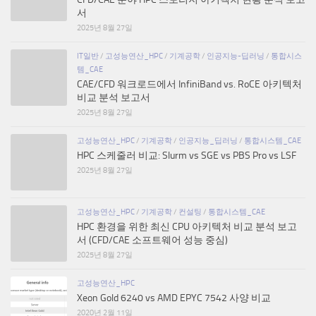
서
2025년 8월 27일
IT일반
/
고성능연산_HPC
/
기계공학
/
인공지능-딥러닝
/
통합시스
템_CAE
CAE/CFD 워크로드에서 InfiniBand vs. RoCE 아키텍처
비교 분석 보고서
2025년 8월 27일
고성능연산_HPC
/
기계공학
/
인공지능_딥러닝
/
통합시스템_CAE
HPC 스케줄러 비교: Slurm vs SGE vs PBS Pro vs LSF
2025년 8월 27일
고성능연산_HPC
/
기계공학
/
컨설팅
/
통합시스템_CAE
HPC 환경을 위한 최신 CPU 아키텍처 비교 분석 보고
서 (CFD/CAE 소프트웨어 성능 중심)
2025년 8월 27일
고성능연산_HPC
Xeon Gold 6240 vs AMD EPYC 7542 사양 비교
2020년 2월 11일