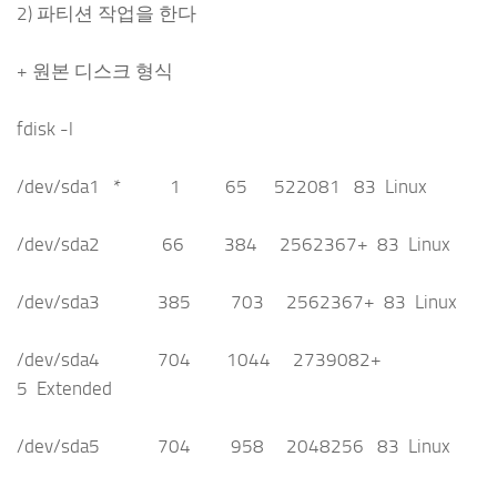
2) 파티션 작업을 한다
+ 원본 디스크 형식
fdisk -l
/dev/sda1 * 1 65 522081 83 Linux
/dev/sda2 66 384 2562367+ 83 Linux
/dev/sda3 385 703 2562367+ 83 Linux
/dev/sda4 704 1044 2739082+
5 Extended
/dev/sda5 704 958 2048256 83 Linux