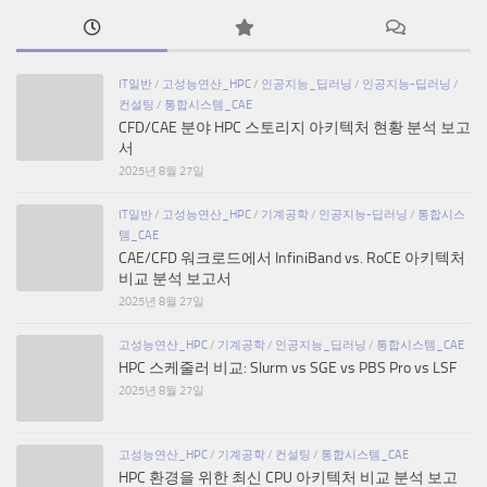
IT일반
/
고성능연산_HPC
/
인공지능_딥러닝
/
인공지능-딥러닝
/
컨설팅
/
통합시스템_CAE
CFD/CAE 분야 HPC 스토리지 아키텍처 현황 분석 보고
서
2025년 8월 27일
IT일반
/
고성능연산_HPC
/
기계공학
/
인공지능-딥러닝
/
통합시스
템_CAE
CAE/CFD 워크로드에서 InfiniBand vs. RoCE 아키텍처
비교 분석 보고서
2025년 8월 27일
고성능연산_HPC
/
기계공학
/
인공지능_딥러닝
/
통합시스템_CAE
HPC 스케줄러 비교: Slurm vs SGE vs PBS Pro vs LSF
2025년 8월 27일
고성능연산_HPC
/
기계공학
/
컨설팅
/
통합시스템_CAE
HPC 환경을 위한 최신 CPU 아키텍처 비교 분석 보고