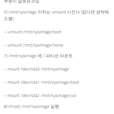
부분이 잘못된것임..
5) /mnt/sysimage 이하는 umount 시킨다 (없다면 생략해
도됌)
– umount /mnt/sysimage/boot
– umount /mnt/sysimage/home
7) /mnt/sysimage 에 / 파티션 마운트
– mount /dev/sda3 /mnt/sysimage
– mount /dev/sda1 /mnt/sysimage/boot
– mount /dev/sda2 /mnt/sysimage/usr
8) chroot /mnt/sysimage 실행