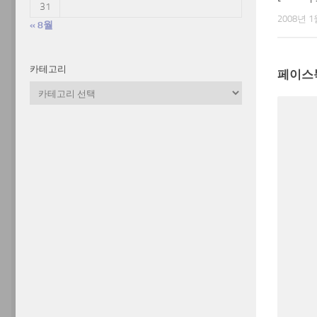
31
2008년 1
« 8월
카테고리
페이스
카
테
고
리