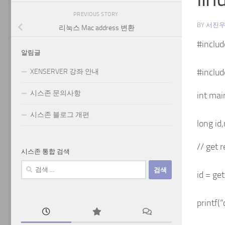
PREVIOUS STORY
BY
서진
리눅스 Mac address 변환
#includ
알림글
#includ
XENSERVER 강좌 안내
시스존 문의사항
int main
시스존 블로그 개편
long id,
// get r
시스존 통합 검색
검
id = get
색:
printf(“