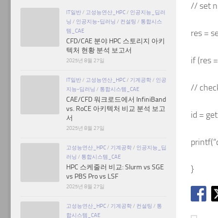
// set 
IT일반
/
고성능연산_HPC
/
인공지능_딥러
닝
/
인공지능-딥러닝
/
컨설팅
/
통합시스
템_CAE
res = s
CFD/CAE 분야 HPC 스토리지 아키
텍처 현황 분석 보고서
if (res 
2025년 8월 27일
IT일반
/
고성능연산_HPC
/
기계공학
/
인공
// chec
지능-딥러닝
/
통합시스템_CAE
CAE/CFD 워크로드에서 InfiniBand
vs. RoCE 아키텍처 비교 분석 보고
id = get
서
2025년 8월 27일
printf(
고성능연산_HPC
/
기계공학
/
인공지능_딥
러닝
/
통합시스템_CAE
HPC 스케줄러 비교: Slurm vs SGE
}
vs PBS Pro vs LSF
2025년 8월 27일
고성능연산_HPC
/
기계공학
/
컨설팅
/
통
합시스템_CAE