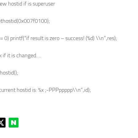
new hostid if is superuser
ethostid(0x007f0100);
== 0) printf(“if result is zero – success! (%d) \\n”,res);
k if it is changed….
hostid();
“current hostid is: %x ;-PPPppppp\\n”,id);