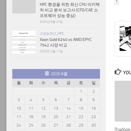
HPC 환경을 위한 최신 CPU 아키텍
처 비교 분석 보고서 (CFD/CAE 소
프트웨어 성능 중심)
2025년 8월 27일
고성능연산_HPC
Xeon Gold 6240 vs AMD EPYC
7542 사양 비교
2020년 2월 11일
YOU
2026 8월
월
화
수
목
금
토
일
1
2
3
4
5
6
7
8
9
10
11
12
13
14
15
16
17
18
19
20
21
22
23
24
25
26
27
28
29
30
[hadoo