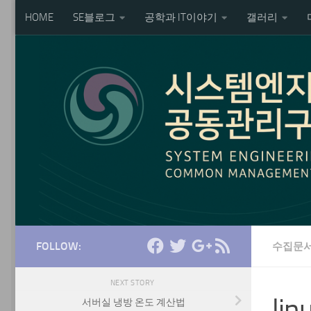
HOME
SE블로그
공학과 IT이야기
갤러리
Skip to content
FOLLOW:
수집문
NEXT STORY
li
서버실 냉방 온도 계산법