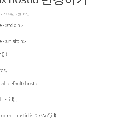
우
·
2008년 7월 31일
e <stdio.h>
e <unistd.h>
() {
res;
eal (default) hostid
hostid();
current hostid is: %x\\n”,id);