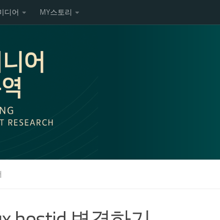
미디어
MY스토리
서
nux hostid 변경하기