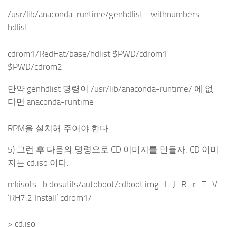
/usr/lib/anaconda-runtime/genhdlist –withnumbers –
hdlist
cdrom1/RedHat/base/hdlist $PWD/cdrom1
$PWD/cdrom2
만약 genhdlist 명령이 /usr/lib/anaconda-runtime/ 에 없
다면 anaconda-runtime
RPM을 설치해 주어야 한다.
5) 그런 후 다음의 명령으로 CD 이미지를 만들자. CD 이미
지는 cd.iso 이다.
mkisofs -b dosutils/autoboot/cdboot.img -l -J -R -r -T -V
‘RH7.2 Install’ cdrom1/
> cd.iso