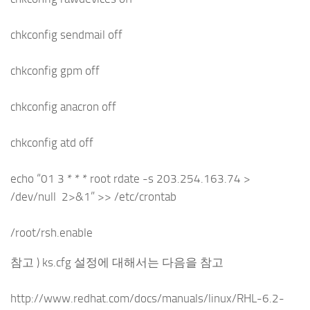
chkconfig sendmail off
chkconfig gpm off
chkconfig anacron off
chkconfig atd off
echo “01 3 * * * root rdate -s 203.254.163.74 >
/dev/null 2>&1” >> /etc/crontab
/root/rsh.enable
참고 ) ks.cfg 설정에 대해서는 다음을 참고
http://www.redhat.com/docs/manuals/linux/RHL-6.2-