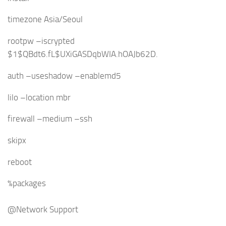
timezone Asia/Seoul
rootpw –iscrypted
$1$QBdt6.fL$UXiGASDqbWIA.hOAJb62D.
auth –useshadow –enablemd5
lilo –location mbr
firewall –medium –ssh
skipx
reboot
%packages
@Network Support