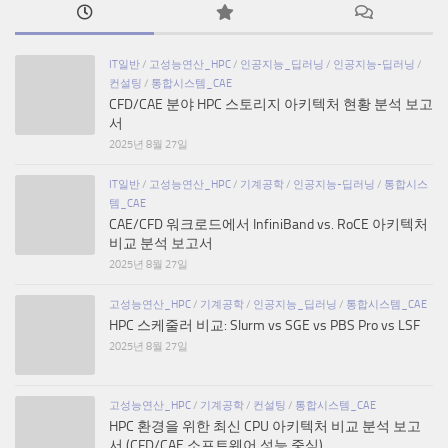
IT일반
/
고성능연산_HPC
/
인공지능_딥러닝
/
인공지능-딥러닝
/
컨설팅
/
통합시스템_CAE
CFD/CAE 분야 HPC 스토리지 아키텍처 현황 분석 보고
서
2025년 8월 27일
IT일반
/
고성능연산_HPC
/
기계공학
/
인공지능-딥러닝
/
통합시스
템_CAE
CAE/CFD 워크로드에서 InfiniBand vs. RoCE 아키텍처
비교 분석 보고서
2025년 8월 27일
고성능연산_HPC
/
기계공학
/
인공지능_딥러닝
/
통합시스템_CAE
HPC 스케줄러 비교: Slurm vs SGE vs PBS Pro vs LSF
2025년 8월 27일
고성능연산_HPC
/
기계공학
/
컨설팅
/
통합시스템_CAE
HPC 환경을 위한 최신 CPU 아키텍처 비교 분석 보고
서 (CFD/CAE 소프트웨어 성능 중심)