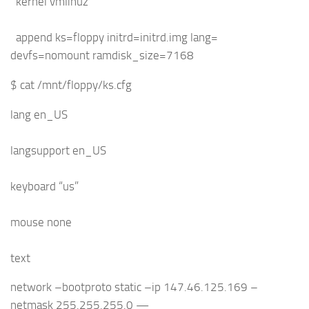
kernel vmlinuz
append ks=floppy initrd=initrd.img lang=
devfs=nomount ramdisk_size=7168
$ cat /mnt/floppy/ks.cfg
lang en_US
langsupport en_US
keyboard “us”
mouse none
text
network –bootproto static –ip 147.46.125.169 –
netmask 255.255.255.0 —