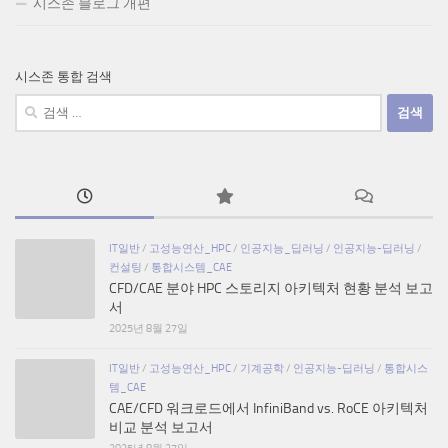
시스존 블로그 개편
시스존 통합 검색
검
색:
IT일반
/
고성능연산_HPC
/
인공지능_딥러닝
/
인공지능-딥러닝
/
컨설팅
/
통합시스템_CAE
CFD/CAE 분야 HPC 스토리지 아키텍처 현황 분석 보고
서
2025년 8월 27일
IT일반
/
고성능연산_HPC
/
기계공학
/
인공지능-딥러닝
/
통합시스
템_CAE
CAE/CFD 워크로드에서 InfiniBand vs. RoCE 아키텍처
비교 분석 보고서
2025년 8월 27일