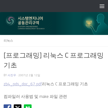
Skip to content
리눅스
[프로그래밍] 리눅스 C 프로그래밍
기초
BY
서진우
·
2007년 2월 12일
zb4_pds_doc_67.pdf
리눅스 C 프로그래밍 기초
컴파일러 사용법 및 make 파일 관련