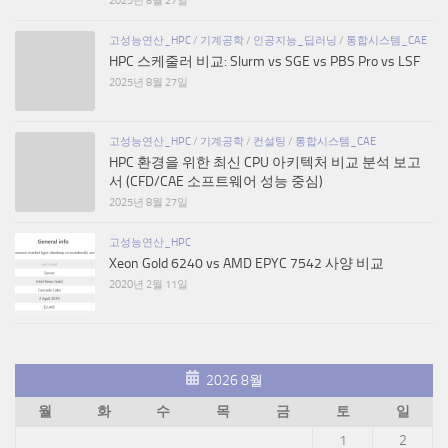
고성능연산_HPC
/
기계공학
/
인공지능_딥러닝
/
통합시스템_CAE
HPC 스케줄러 비교: Slurm vs SGE vs PBS Pro vs LSF
2025년 8월 27일
고성능연산_HPC
/
기계공학
/
컨설팅
/
통합시스템_CAE
HPC 환경을 위한 최신 CPU 아키텍처 비교 분석 보고
서 (CFD/CAE 소프트웨어 성능 중심)
2025년 8월 27일
고성능연산_HPC
Xeon Gold 6240 vs AMD EPYC 7542 사양 비교
2020년 2월 11일
2026 8월
월
화
수
목
금
토
일
1
2