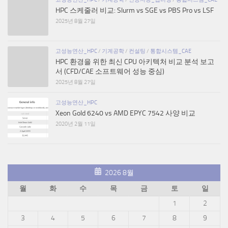
HPC 스케줄러 비교: Slurm vs SGE vs PBS Pro vs LSF
2025년 8월 27일
고성능연산_HPC
/
기계공학
/
컨설팅
/
통합시스템_CAE
HPC 환경을 위한 최신 CPU 아키텍처 비교 분석 보고
서 (CFD/CAE 소프트웨어 성능 중심)
2025년 8월 27일
고성능연산_HPC
Xeon Gold 6240 vs AMD EPYC 7542 사양 비교
2020년 2월 11일
2026 8월
월
화
수
목
금
토
일
1
2
3
4
5
6
7
8
9