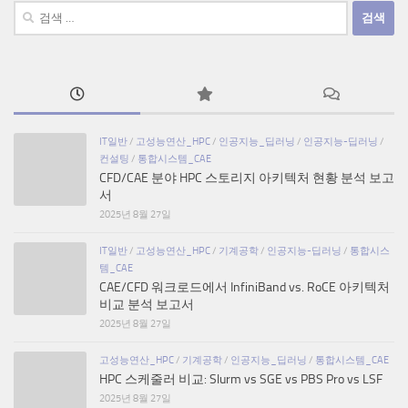
검
색:
IT일반
/
고성능연산_HPC
/
인공지능_딥러닝
/
인공지능-딥러닝
/
컨설팅
/
통합시스템_CAE
CFD/CAE 분야 HPC 스토리지 아키텍처 현황 분석 보고
서
2025년 8월 27일
IT일반
/
고성능연산_HPC
/
기계공학
/
인공지능-딥러닝
/
통합시스
템_CAE
CAE/CFD 워크로드에서 InfiniBand vs. RoCE 아키텍처
비교 분석 보고서
2025년 8월 27일
고성능연산_HPC
/
기계공학
/
인공지능_딥러닝
/
통합시스템_CAE
HPC 스케줄러 비교: Slurm vs SGE vs PBS Pro vs LSF
2025년 8월 27일