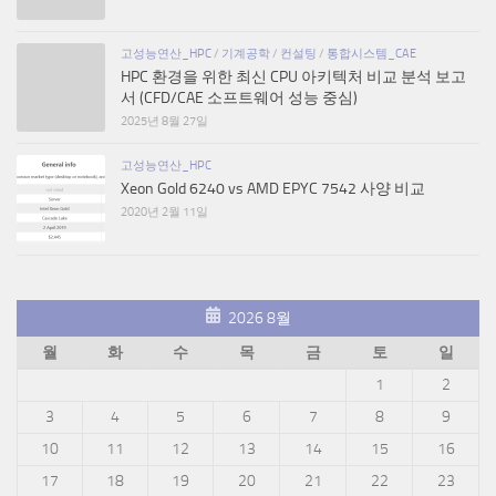
고성능연산_HPC
/
기계공학
/
컨설팅
/
통합시스템_CAE
HPC 환경을 위한 최신 CPU 아키텍처 비교 분석 보고
서 (CFD/CAE 소프트웨어 성능 중심)
2025년 8월 27일
고성능연산_HPC
Xeon Gold 6240 vs AMD EPYC 7542 사양 비교
2020년 2월 11일
2026 8월
월
화
수
목
금
토
일
1
2
3
4
5
6
7
8
9
10
11
12
13
14
15
16
17
18
19
20
21
22
23