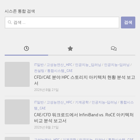
시스존 통합 검색
검
색:
IT일반
/
고성능연산_HPC
/
인공지능_딥러닝
/
인공지능-딥러닝
/
컨설팅
/
통합시스템_CAE
CFD/CAE 분야 HPC 스토리지 아키텍처 현황 분석 보고
서
2025년 8월 27일
IT일반
/
고성능연산_HPC
/
기계공학
/
인공지능-딥러닝
/
통합시스
템_CAE
CAE/CFD 워크로드에서 InfiniBand vs. RoCE 아키텍처
비교 분석 보고서
2025년 8월 27일
고성능연산_HPC
/
기계공학
/
인공지능_딥러닝
/
통합시스템_CAE