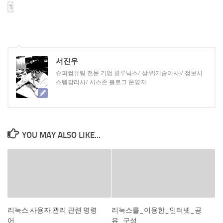
서진우
슈퍼컴퓨팅 전문 기업 클루닉스/ 상무(기술이사)/ 정보시
스템감리사/ 시스존 블로그 운영자
YOU MAY ALSO LIKE...
리눅스 사용자 관리 관련 명령
리눅스를_이용한_인터넷_공
어
유_구성