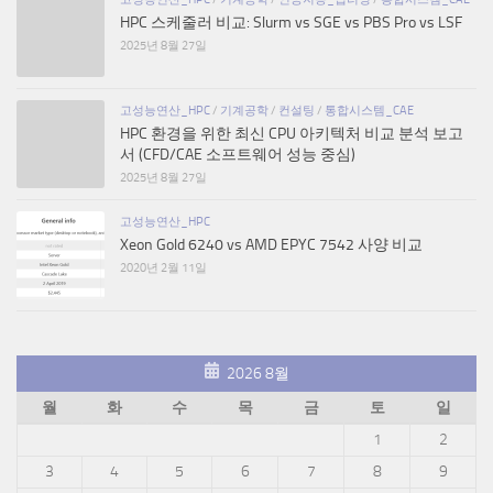
HPC 스케줄러 비교: Slurm vs SGE vs PBS Pro vs LSF
2025년 8월 27일
고성능연산_HPC
/
기계공학
/
컨설팅
/
통합시스템_CAE
HPC 환경을 위한 최신 CPU 아키텍처 비교 분석 보고
서 (CFD/CAE 소프트웨어 성능 중심)
2025년 8월 27일
고성능연산_HPC
Xeon Gold 6240 vs AMD EPYC 7542 사양 비교
2020년 2월 11일
2026 8월
월
화
수
목
금
토
일
1
2
3
4
5
6
7
8
9