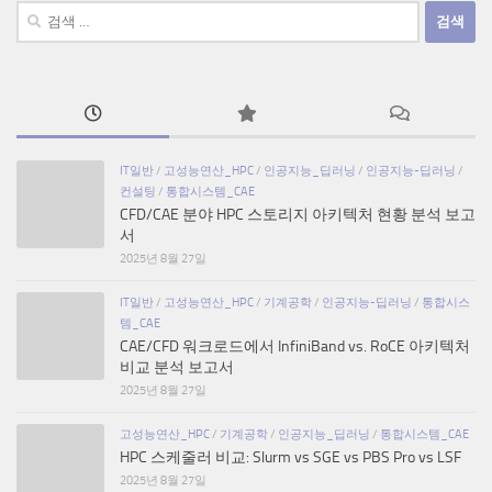
검
색:
IT일반
/
고성능연산_HPC
/
인공지능_딥러닝
/
인공지능-딥러닝
/
컨설팅
/
통합시스템_CAE
CFD/CAE 분야 HPC 스토리지 아키텍처 현황 분석 보고
서
2025년 8월 27일
IT일반
/
고성능연산_HPC
/
기계공학
/
인공지능-딥러닝
/
통합시스
템_CAE
CAE/CFD 워크로드에서 InfiniBand vs. RoCE 아키텍처
비교 분석 보고서
2025년 8월 27일
고성능연산_HPC
/
기계공학
/
인공지능_딥러닝
/
통합시스템_CAE
HPC 스케줄러 비교: Slurm vs SGE vs PBS Pro vs LSF
2025년 8월 27일