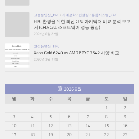
고성능연산_HPC
/
기계공학
/
컨설팅
/
통합시스템_CAE
HPC 환경을 위한 최신 CPU 아키텍처 비교 분석 보고
서 (CFD/CAE 소프트웨어 성능 중심)
2025년 8월 27일
고성능연산_HPC
Xeon Gold 6240 vs AMD EPYC 7542 사양 비교
2020년 2월 11일
2026 8월
월
화
수
목
금
토
일
1
2
3
4
5
6
7
8
9
10
11
12
13
14
15
16
17
18
19
20
21
22
23