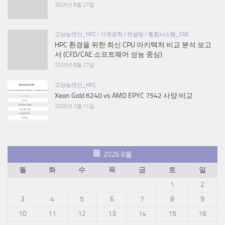
2025년 8월 27일
고성능연산_HPC
/
기계공학
/
컨설팅
/
통합시스템_CAE
HPC 환경을 위한 최신 CPU 아키텍처 비교 분석 보고
서 (CFD/CAE 소프트웨어 성능 중심)
2025년 8월 27일
고성능연산_HPC
Xeon Gold 6240 vs AMD EPYC 7542 사양 비교
2020년 2월 11일
2026 8월
월
화
수
목
금
토
일
1
2
3
4
5
6
7
8
9
10
11
12
13
14
15
16