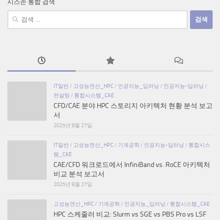
시스존 통합 검색
검
색:
IT일반
/
고성능연산_HPC
/
인공지능_딥러닝
/
인공지능-딥러닝
/
컨설팅
/
통합시스템_CAE
CFD/CAE 분야 HPC 스토리지 아키텍처 현황 분석 보고
서
2025년 8월 27일
IT일반
/
고성능연산_HPC
/
기계공학
/
인공지능-딥러닝
/
통합시스
템_CAE
CAE/CFD 워크로드에서 InfiniBand vs. RoCE 아키텍처
비교 분석 보고서
2025년 8월 27일
고성능연산_HPC
/
기계공학
/
인공지능_딥러닝
/
통합시스템_CAE
HPC 스케줄러 비교: Slurm vs SGE vs PBS Pro vs LSF