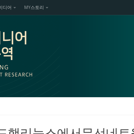
미디어
MY스토리
드햇리눅스에서무선네트