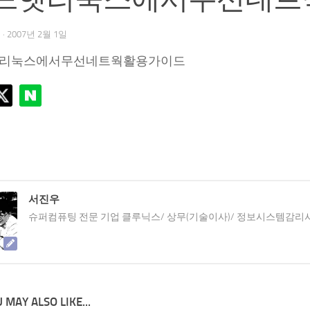
우
·
2007년 2월 1일
리눅스에서무선네트웍활용가이드
서진우
슈퍼컴퓨팅 전문 기업 클루닉스/ 상무(기술이사)/ 정보시스템감리
 MAY ALSO LIKE...