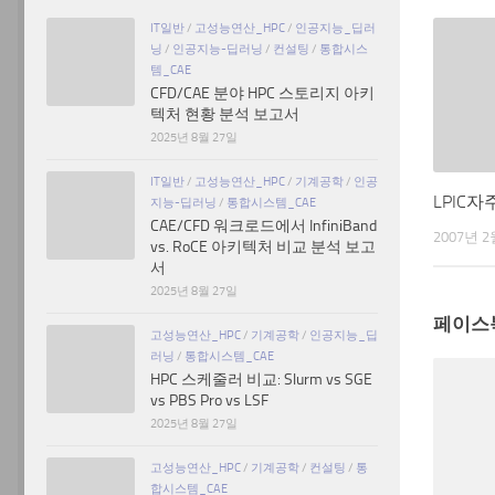
IT일반
/
고성능연산_HPC
/
인공지능_딥러
닝
/
인공지능-딥러닝
/
컨설팅
/
통합시스
템_CAE
CFD/CAE 분야 HPC 스토리지 아키
텍처 현황 분석 보고서
2025년 8월 27일
IT일반
/
고성능연산_HPC
/
기계공학
/
인공
LPIC
지능-딥러닝
/
통합시스템_CAE
CAE/CFD 워크로드에서 InfiniBand
2007년 2
vs. RoCE 아키텍처 비교 분석 보고
서
2025년 8월 27일
페이스
고성능연산_HPC
/
기계공학
/
인공지능_딥
러닝
/
통합시스템_CAE
HPC 스케줄러 비교: Slurm vs SGE
vs PBS Pro vs LSF
2025년 8월 27일
고성능연산_HPC
/
기계공학
/
컨설팅
/
통
합시스템_CAE