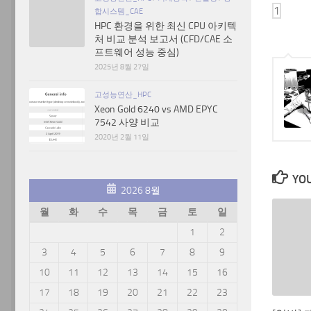
합시스템_CAE
HPC 환경을 위한 최신 CPU 아키텍
처 비교 분석 보고서 (CFD/CAE 소
프트웨어 성능 중심)
2025년 8월 27일
고성능연산_HPC
Xeon Gold 6240 vs AMD EPYC
7542 사양 비교
2020년 2월 11일
YOU
2026 8월
월
화
수
목
금
토
일
1
2
3
4
5
6
7
8
9
10
11
12
13
14
15
16
17
18
19
20
21
22
23