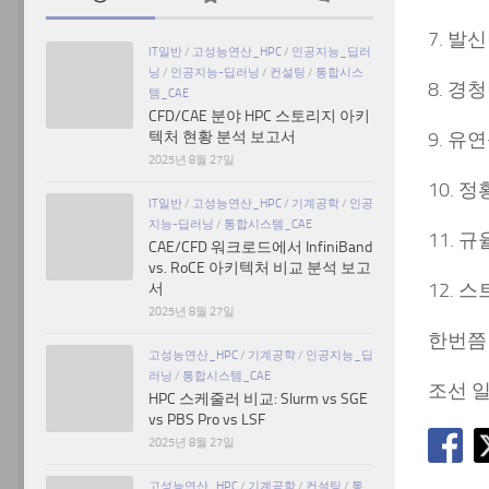
7. 발
IT일반
/
고성능연산_HPC
/
인공지능_딥러
닝
/
인공지능-딥러닝
/
컨설팅
/
통합시스
8. 경
템_CAE
CFD/CAE 분야 HPC 스토리지 아키
텍처 현황 분석 보고서
9. 유
2025년 8월 27일
10. 
IT일반
/
고성능연산_HPC
/
기계공학
/
인공
지능-딥러닝
/
통합시스템_CAE
11. 
CAE/CFD 워크로드에서 InfiniBand
vs. RoCE 아키텍처 비교 분석 보고
12. 
서
2025년 8월 27일
한번쯤
고성능연산_HPC
/
기계공학
/
인공지능_딥
러닝
/
통합시스템_CAE
조선 일
HPC 스케줄러 비교: Slurm vs SGE
vs PBS Pro vs LSF
2025년 8월 27일
고성능연산_HPC
/
기계공학
/
컨설팅
/
통