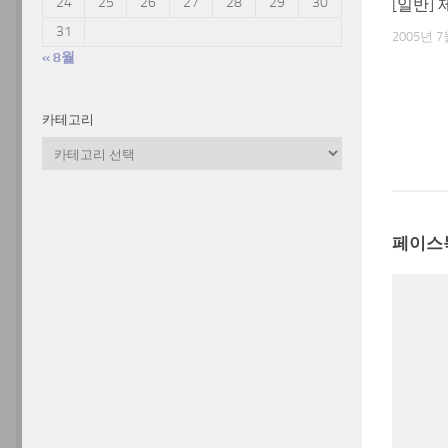
24
25
26
27
28
29
30
[일반]
31
2005년 7
« 8월
카테고리
카
테
고
리
페이스