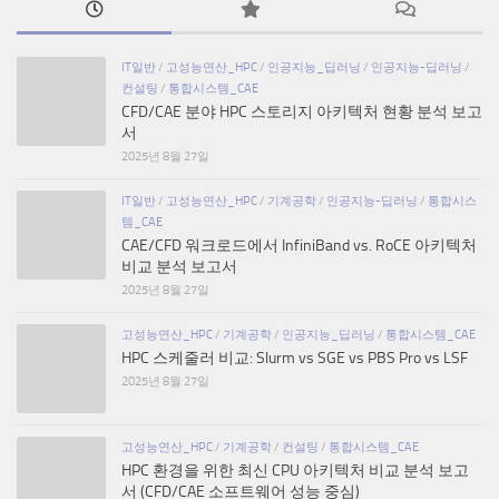
IT일반
/
고성능연산_HPC
/
인공지능_딥러닝
/
인공지능-딥러닝
/
컨설팅
/
통합시스템_CAE
CFD/CAE 분야 HPC 스토리지 아키텍처 현황 분석 보고
서
2025년 8월 27일
IT일반
/
고성능연산_HPC
/
기계공학
/
인공지능-딥러닝
/
통합시스
템_CAE
CAE/CFD 워크로드에서 InfiniBand vs. RoCE 아키텍처
비교 분석 보고서
2025년 8월 27일
고성능연산_HPC
/
기계공학
/
인공지능_딥러닝
/
통합시스템_CAE
HPC 스케줄러 비교: Slurm vs SGE vs PBS Pro vs LSF
2025년 8월 27일
고성능연산_HPC
/
기계공학
/
컨설팅
/
통합시스템_CAE
HPC 환경을 위한 최신 CPU 아키텍처 비교 분석 보고
서 (CFD/CAE 소프트웨어 성능 중심)