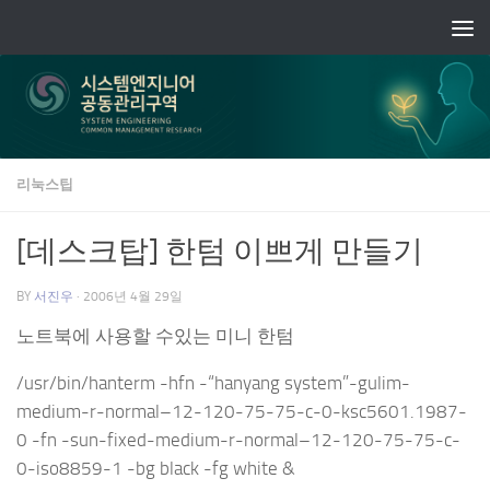
Skip to content
리눅스팁
[데스크탑] 한텀 이쁘게 만들기
BY
서진우
·
2006년 4월 29일
노트북에 사용할 수있는 미니 한텀
/usr/bin/hanterm -hfn -“hanyang system”-gulim-
medium-r-normal–12-120-75-75-c-0-ksc5601.1987-
0 -fn -sun-fixed-medium-r-normal–12-120-75-75-c-
0-iso8859-1 -bg black -fg white &