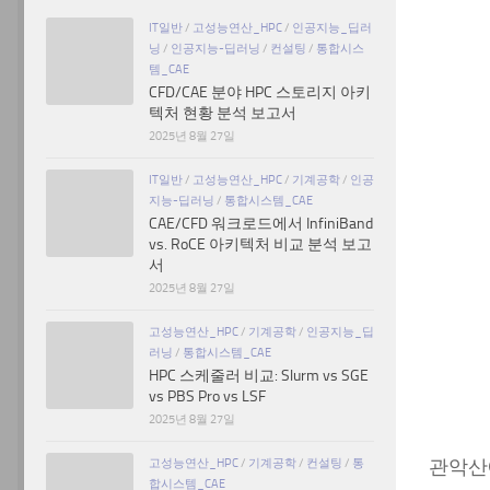
IT일반
/
고성능연산_HPC
/
인공지능_딥러
닝
/
인공지능-딥러닝
/
컨설팅
/
통합시스
템_CAE
CFD/CAE 분야 HPC 스토리지 아키
텍처 현황 분석 보고서
2025년 8월 27일
IT일반
/
고성능연산_HPC
/
기계공학
/
인공
지능-딥러닝
/
통합시스템_CAE
CAE/CFD 워크로드에서 InfiniBand
vs. RoCE 아키텍처 비교 분석 보고
서
2025년 8월 27일
고성능연산_HPC
/
기계공학
/
인공지능_딥
러닝
/
통합시스템_CAE
HPC 스케줄러 비교: Slurm vs SGE
vs PBS Pro vs LSF
2025년 8월 27일
고성능연산_HPC
/
기계공학
/
컨설팅
/
통
관악산
합시스템_CAE