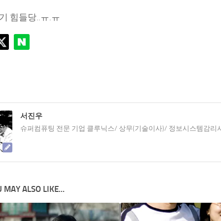
 힘들당..ㅠ.ㅠ
서진우
슈퍼컴퓨팅 전문 기업 클루닉스/ 상무(기술이사)/ 정보시스템감리
 MAY ALSO LIKE...