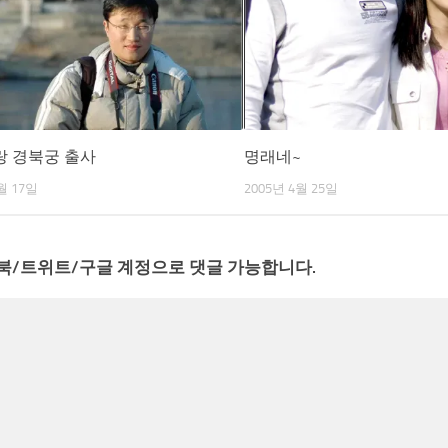
 경북궁 출사
명래네~
월 17일
2005년 4월 25일
북/트위트/구글 계정으로 댓글 가능합니다.