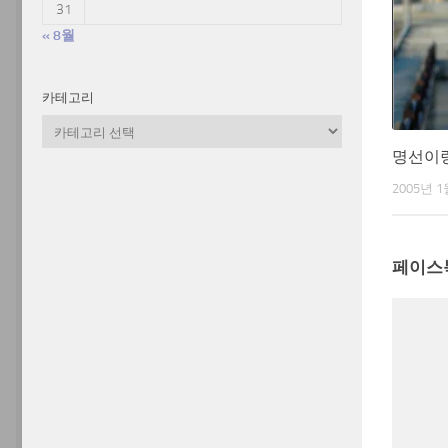
31
« 8월
카테고리
카
테
명선이랑
고
2005년 1
리
페이스