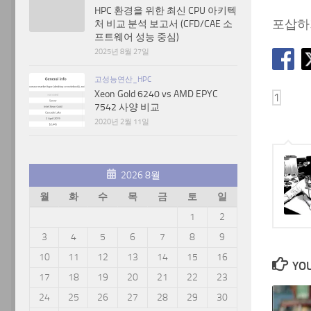
HPC 환경을 위한 최신 CPU 아키텍
포삽하기
처 비교 분석 보고서 (CFD/CAE 소
프트웨어 성능 중심)
2025년 8월 27일
고성능연산_HPC
Xeon Gold 6240 vs AMD EPYC
7542 사양 비교
2020년 2월 11일
2026 8월
월
화
수
목
금
토
일
1
2
3
4
5
6
7
8
9
10
11
12
13
14
15
16
YOU
17
18
19
20
21
22
23
24
25
26
27
28
29
30