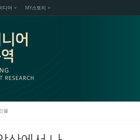
미디어
MY스토리
인물
악산에서 나..