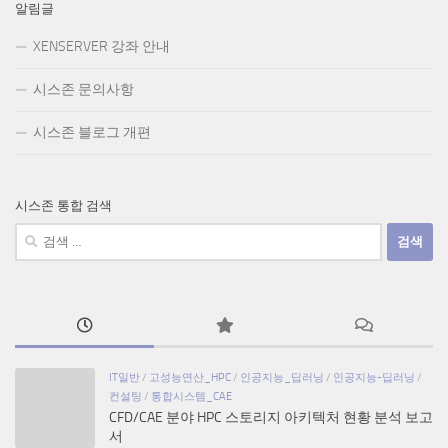
알림글
XENSERVER 강좌 안내
시스존 문의사항
시스존 블로그 개편
시스존 통합 검색
검
색:
IT일반
/
고성능연산_HPC
/
인공지능_딥러닝
/
인공지능-딥러닝
/
컨설팅
/
통합시스템_CAE
CFD/CAE 분야 HPC 스토리지 아키텍처 현황 분석 보고
서