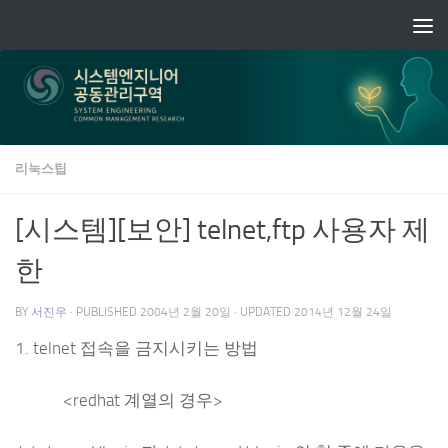
Skip to content
리눅스팁
[시스템][보안] telnet,ftp 사용자 제
한
BY
서진우
· PUBLISHED
2004년 2월 20일
· UPDATED
2014년 12월 24일
1. telnet 접속을 금지시키는 방법
<redhat 계열의 경우>