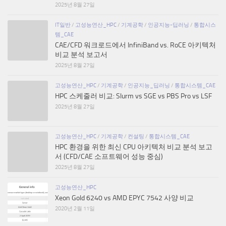
2025년 8월 27일
IT일반
/
고성능연산_HPC
/
기계공학
/
인공지능-딥러닝
/
통합시스
템_CAE
CAE/CFD 워크로드에서 InfiniBand vs. RoCE 아키텍처
비교 분석 보고서
2025년 8월 27일
고성능연산_HPC
/
기계공학
/
인공지능_딥러닝
/
통합시스템_CAE
HPC 스케줄러 비교: Slurm vs SGE vs PBS Pro vs LSF
2025년 8월 27일
고성능연산_HPC
/
기계공학
/
컨설팅
/
통합시스템_CAE
HPC 환경을 위한 최신 CPU 아키텍처 비교 분석 보고
서 (CFD/CAE 소프트웨어 성능 중심)
2025년 8월 27일
고성능연산_HPC
Xeon Gold 6240 vs AMD EPYC 7542 사양 비교
2020년 2월 11일