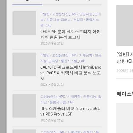
IT일반
/
고성능연산_HPC
/
인공지능_딥러
닝
/
인공지능-딥러닝
/
컨설팅
/
통합시스
템_CAE
CFD/CAE 분야 HPC 스토리지 아키
텍처 현황 분석 보고서
2025년 8월 27일
[일반]
IT일반
/
고성능연산_HPC
/
기계공학
/
인공
방향 (GI
지능-딥러닝
/
통합시스템_CAE
CAE/CFD 워크로드에서 InfiniBand
2006년 5
vs. RoCE 아키텍처 비교 분석 보고
서
2025년 8월 27일
페이스
고성능연산_HPC
/
기계공학
/
인공지능_딥
러닝
/
통합시스템_CAE
HPC 스케줄러 비교: Slurm vs SGE
vs PBS Pro vs LSF
2025년 8월 27일
고성능연산_HPC
/
기계공학
/
컨설팅
/
통