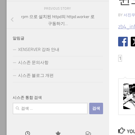
PREVIOUS STORY
BY
서진
rpm 으로 설치된 httpd의 httpd.worker 로
구동하기…
zb4_in
알림글
XENSERVER 강좌 안내
시스존 문의사항
시스존 블로그 개편
시스존 통합 검색
검
색:
YOU