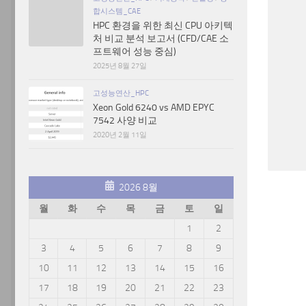
합시스템_CAE
HPC 환경을 위한 최신 CPU 아키텍
처 비교 분석 보고서 (CFD/CAE 소
프트웨어 성능 중심)
2025년 8월 27일
고성능연산_HPC
Xeon Gold 6240 vs AMD EPYC
7542 사양 비교
2020년 2월 11일
2026 8월
월
화
수
목
금
토
일
1
2
3
4
5
6
7
8
9
10
11
12
13
14
15
16
17
18
19
20
21
22
23