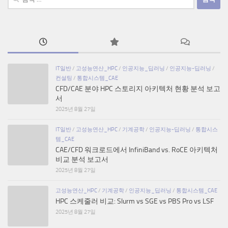
색:
IT일반
/
고성능연산_HPC
/
인공지능_딥러닝
/
인공지능-딥러닝
/
컨설팅
/
통합시스템_CAE
CFD/CAE 분야 HPC 스토리지 아키텍처 현황 분석 보고
서
2025년 8월 27일
IT일반
/
고성능연산_HPC
/
기계공학
/
인공지능-딥러닝
/
통합시스
템_CAE
CAE/CFD 워크로드에서 InfiniBand vs. RoCE 아키텍처
비교 분석 보고서
2025년 8월 27일
고성능연산_HPC
/
기계공학
/
인공지능_딥러닝
/
통합시스템_CAE
HPC 스케줄러 비교: Slurm vs SGE vs PBS Pro vs LSF
2025년 8월 27일