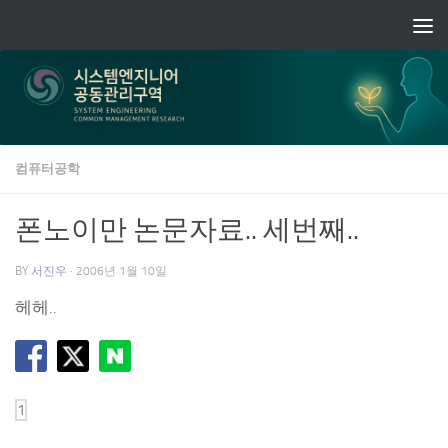
Skip to content
컴퓨터공학
폰노이만 논문자료.. 세번째..
BY
서진우
·
2006년 1월 10일
헤헤..