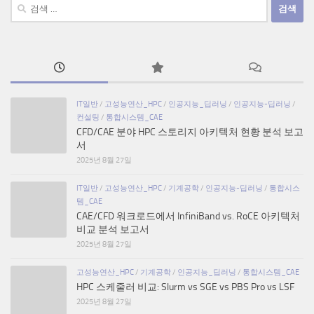
검
색:
IT일반
/
고성능연산_HPC
/
인공지능_딥러닝
/
인공지능-딥러닝
/
컨설팅
/
통합시스템_CAE
CFD/CAE 분야 HPC 스토리지 아키텍처 현황 분석 보고
서
2025년 8월 27일
IT일반
/
고성능연산_HPC
/
기계공학
/
인공지능-딥러닝
/
통합시스
템_CAE
CAE/CFD 워크로드에서 InfiniBand vs. RoCE 아키텍처
비교 분석 보고서
2025년 8월 27일
고성능연산_HPC
/
기계공학
/
인공지능_딥러닝
/
통합시스템_CAE
HPC 스케줄러 비교: Slurm vs SGE vs PBS Pro vs LSF
2025년 8월 27일