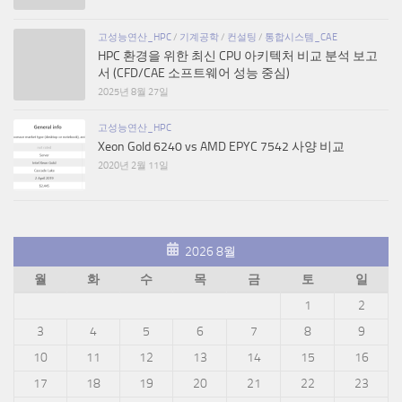
고성능연산_HPC
/
기계공학
/
컨설팅
/
통합시스템_CAE
HPC 환경을 위한 최신 CPU 아키텍처 비교 분석 보고
서 (CFD/CAE 소프트웨어 성능 중심)
2025년 8월 27일
고성능연산_HPC
Xeon Gold 6240 vs AMD EPYC 7542 사양 비교
2020년 2월 11일
2026 8월
월
화
수
목
금
토
일
1
2
3
4
5
6
7
8
9
10
11
12
13
14
15
16
17
18
19
20
21
22
23