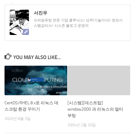
서진우
슈퍼컴퓨팅 전문 기업 클루닉스/ 상무(기술이사)/ 정보시
스템감리사/ 시스존 블로그 운영자
YOU MAY ALSO LIKE...
CentOS/RHEL 8.x로 리눅스 데
[시스템][데스트탑]
스크탑 환경 꾸미기
window2000 과 리눅스의 멀티
부팅
2020년 8월 3일
2004년 2월 20일