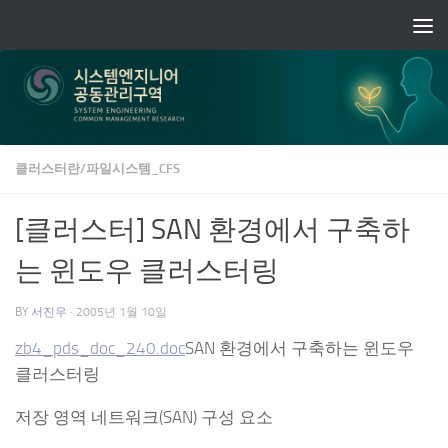
Skip to content
클러스터란/파일시스템_CFS
[클러스터] SAN 환경에서 구축하
는 윈도우 클러스터링
BY
서진우
·
2005년 1월 10일
zb4_pds_doc_240.doc
SAN 환경에서 구축하는 윈도우
클러스터링
저장 영역 네트워크(SAN) 구성 요소