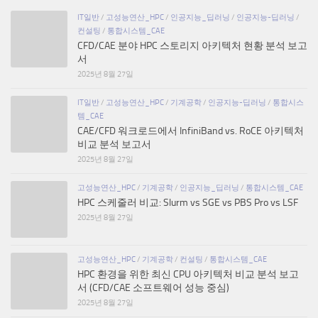
IT일반
/
고성능연산_HPC
/
인공지능_딥러닝
/
인공지능-딥러닝
/
컨설팅
/
통합시스템_CAE
CFD/CAE 분야 HPC 스토리지 아키텍처 현황 분석 보고
서
2025년 8월 27일
IT일반
/
고성능연산_HPC
/
기계공학
/
인공지능-딥러닝
/
통합시스
템_CAE
CAE/CFD 워크로드에서 InfiniBand vs. RoCE 아키텍처
비교 분석 보고서
2025년 8월 27일
고성능연산_HPC
/
기계공학
/
인공지능_딥러닝
/
통합시스템_CAE
HPC 스케줄러 비교: Slurm vs SGE vs PBS Pro vs LSF
2025년 8월 27일
고성능연산_HPC
/
기계공학
/
컨설팅
/
통합시스템_CAE
HPC 환경을 위한 최신 CPU 아키텍처 비교 분석 보고
서 (CFD/CAE 소프트웨어 성능 중심)
2025년 8월 27일