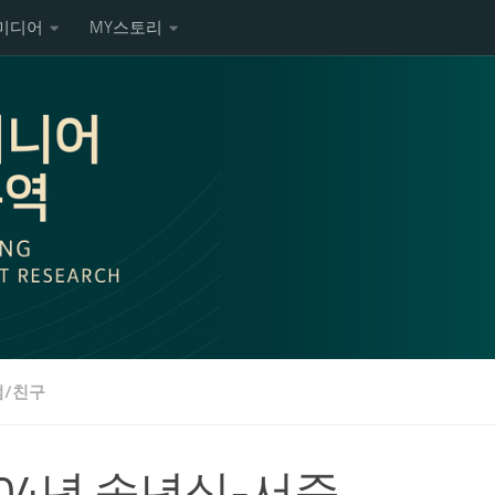
미디어
MY스토리
/친구
004년 송년식-서준