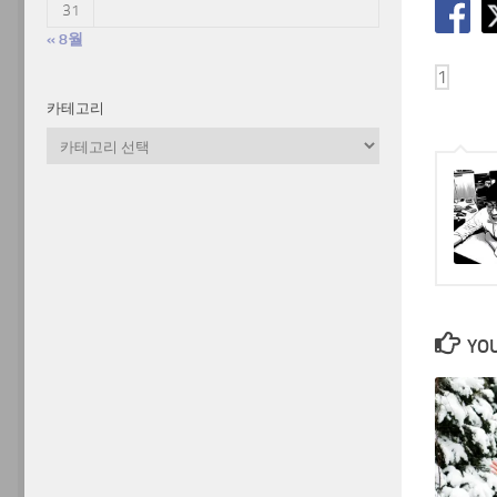
31
« 8월
카테고리
카
테
고
리
YOU