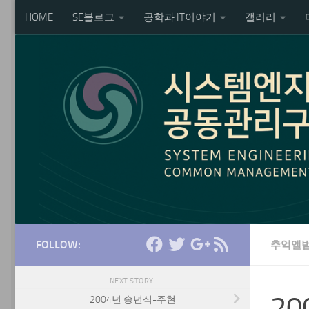
HOME
SE블로그
공학과 IT이야기
갤러리
Skip to content
FOLLOW:
추억앨범
NEXT STORY
2
2004년 송년식-주현