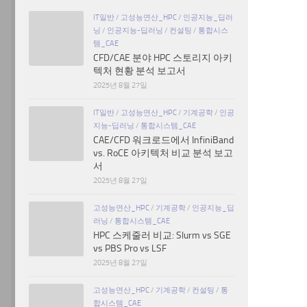
IT일반
/
고성능연산_HPC
/
인공지능_딥러
닝
/
인공지능-딥러닝
/
컨설팅
/
통합시스
템_CAE
CFD/CAE 분야 HPC 스토리지 아키
텍처 현황 분석 보고서
2025년 8월 27일
IT일반
/
고성능연산_HPC
/
기계공학
/
인공
지능-딥러닝
/
통합시스템_CAE
CAE/CFD 워크로드에서 InfiniBand
vs. RoCE 아키텍처 비교 분석 보고
서
2025년 8월 27일
고성능연산_HPC
/
기계공학
/
인공지능_딥
러닝
/
통합시스템_CAE
HPC 스케줄러 비교: Slurm vs SGE
vs PBS Pro vs LSF
2025년 8월 27일
고성능연산_HPC
/
기계공학
/
컨설팅
/
통
합시스템_CAE