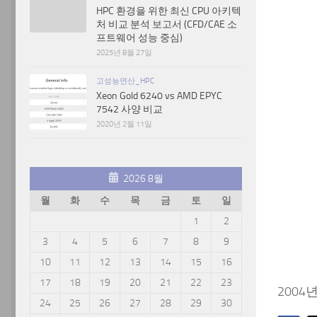
HPC 환경을 위한 최신 CPU 아키텍
처 비교 분석 보고서 (CFD/CAE 소
프트웨어 성능 중심)
2025년 8월 27일
고성능연산_HPC
Xeon Gold 6240 vs AMD EPYC
7542 사양 비교
2020년 2월 11일
2026 8월
월
화
수
목
금
토
일
1
2
3
4
5
6
7
8
9
10
11
12
13
14
15
16
17
18
19
20
21
22
23
2004
24
25
26
27
28
29
30