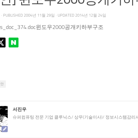
우
· PUBLISHED
2004년 11월 29일
· UPDATED
2014년 12월 24일
pds_doc_374.doc윈도우2000공개키하부구조
보안
서진우
슈퍼컴퓨팅 전문 기업 클루닉스/ 상무(기술이사)/ 정보시스템감리