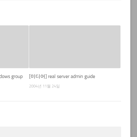
ws group
[미디어] real server admin guide
2004년 11월 24일