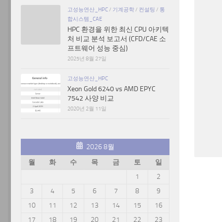
고성능연산_HPC
/
기계공학
/
컨설팅
/
통
합시스템_CAE
HPC 환경을 위한 최신 CPU 아키텍
처 비교 분석 보고서 (CFD/CAE 소
프트웨어 성능 중심)
2025년 8월 27일
고성능연산_HPC
Xeon Gold 6240 vs AMD EPYC
7542 사양 비교
2020년 2월 11일
2026 8월
월
화
수
목
금
토
일
1
2
3
4
5
6
7
8
9
10
11
12
13
14
15
16
17
18
19
20
21
22
23