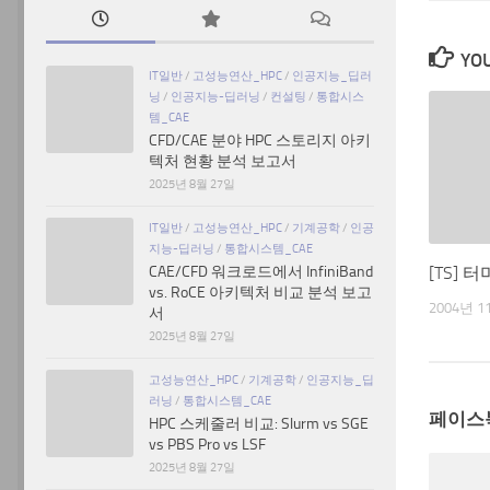
YOU
IT일반
/
고성능연산_HPC
/
인공지능_딥러
닝
/
인공지능-딥러닝
/
컨설팅
/
통합시스
템_CAE
CFD/CAE 분야 HPC 스토리지 아키
텍처 현황 분석 보고서
2025년 8월 27일
IT일반
/
고성능연산_HPC
/
기계공학
/
인공
지능-딥러닝
/
통합시스템_CAE
CAE/CFD 워크로드에서 InfiniBand
[TS]
vs. RoCE 아키텍처 비교 분석 보고
2004년 1
서
2025년 8월 27일
고성능연산_HPC
/
기계공학
/
인공지능_딥
러닝
/
통합시스템_CAE
페이스
HPC 스케줄러 비교: Slurm vs SGE
vs PBS Pro vs LSF
2025년 8월 27일