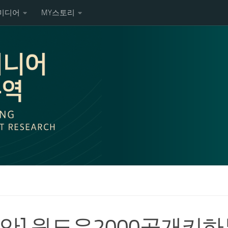
미디어
MY스토리
보안] 윈도우2000공개키