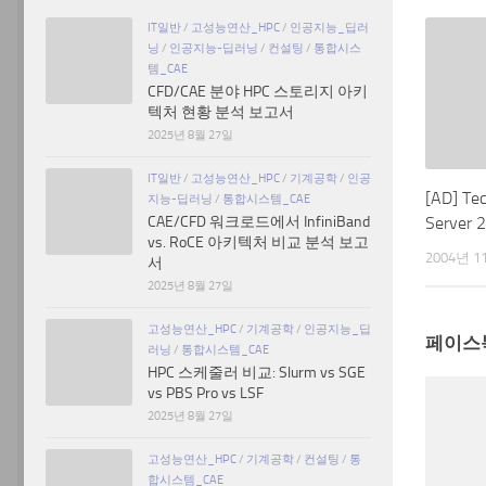
IT일반
/
고성능연산_HPC
/
인공지능_딥러
닝
/
인공지능-딥러닝
/
컨설팅
/
통합시스
템_CAE
CFD/CAE 분야 HPC 스토리지 아키
텍처 현황 분석 보고서
2025년 8월 27일
IT일반
/
고성능연산_HPC
/
기계공학
/
인공
[AD] Te
지능-딥러닝
/
통합시스템_CAE
CAE/CFD 워크로드에서 InfiniBand
Server 2
vs. RoCE 아키텍처 비교 분석 보고
2004년 1
서
2025년 8월 27일
고성능연산_HPC
/
기계공학
/
인공지능_딥
페이스
러닝
/
통합시스템_CAE
HPC 스케줄러 비교: Slurm vs SGE
vs PBS Pro vs LSF
2025년 8월 27일
고성능연산_HPC
/
기계공학
/
컨설팅
/
통
합시스템_CAE