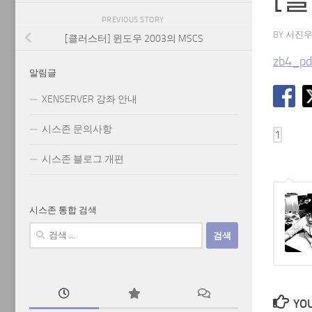
PREVIOUS STORY
BY
서진
[클러스터] 윈도우 2003의 MSCS
zb4_pd
알림글
XENSERVER 강좌 안내
시스존 문의사항
시스존 블로그 개편
시스존 통합 검색
검
색:
YOU