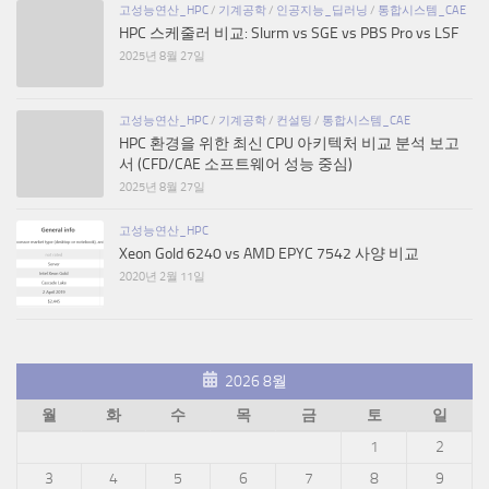
고성능연산_HPC
/
기계공학
/
인공지능_딥러닝
/
통합시스템_CAE
HPC 스케줄러 비교: Slurm vs SGE vs PBS Pro vs LSF
2025년 8월 27일
고성능연산_HPC
/
기계공학
/
컨설팅
/
통합시스템_CAE
HPC 환경을 위한 최신 CPU 아키텍처 비교 분석 보고
서 (CFD/CAE 소프트웨어 성능 중심)
2025년 8월 27일
고성능연산_HPC
Xeon Gold 6240 vs AMD EPYC 7542 사양 비교
2020년 2월 11일
2026 8월
월
화
수
목
금
토
일
1
2
3
4
5
6
7
8
9