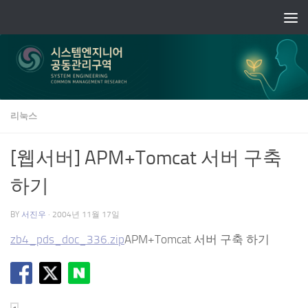
Skip to content
리눅스
[웹서버] APM+Tomcat 서버 구축
하기
BY
서진우
·
2004년 11월 17일
zb4_pds_doc_336.zip
APM+Tomcat 서버 구축 하기