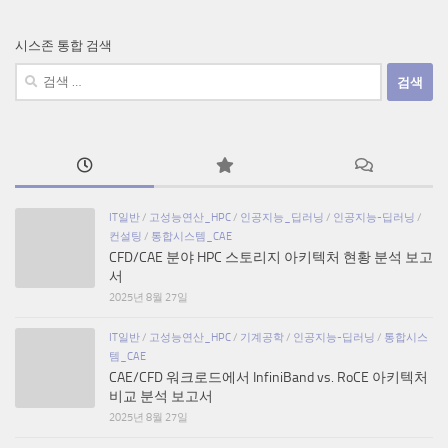
시스존 통합 검색
검
색:
IT일반
/
고성능연산_HPC
/
인공지능_딥러닝
/
인공지능-딥러닝
/
컨설팅
/
통합시스템_CAE
CFD/CAE 분야 HPC 스토리지 아키텍처 현황 분석 보고
서
2025년 8월 27일
IT일반
/
고성능연산_HPC
/
기계공학
/
인공지능-딥러닝
/
통합시스
템_CAE
CAE/CFD 워크로드에서 InfiniBand vs. RoCE 아키텍처
비교 분석 보고서
2025년 8월 27일