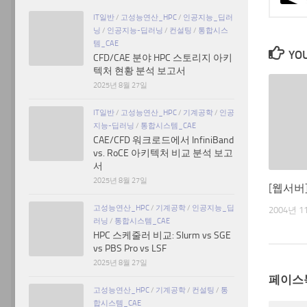
IT일반
/
고성능연산_HPC
/
인공지능_딥러
닝
/
인공지능-딥러닝
/
컨설팅
/
통합시스
템_CAE
YOU
CFD/CAE 분야 HPC 스토리지 아키
텍처 현황 분석 보고서
2025년 8월 27일
IT일반
/
고성능연산_HPC
/
기계공학
/
인공
지능-딥러닝
/
통합시스템_CAE
CAE/CFD 워크로드에서 InfiniBand
vs. RoCE 아키텍처 비교 분석 보고
서
2025년 8월 27일
[웹서버]
고성능연산_HPC
/
기계공학
/
인공지능_딥
2004년 1
러닝
/
통합시스템_CAE
HPC 스케줄러 비교: Slurm vs SGE
vs PBS Pro vs LSF
2025년 8월 27일
페이스
고성능연산_HPC
/
기계공학
/
컨설팅
/
통
합시스템_CAE