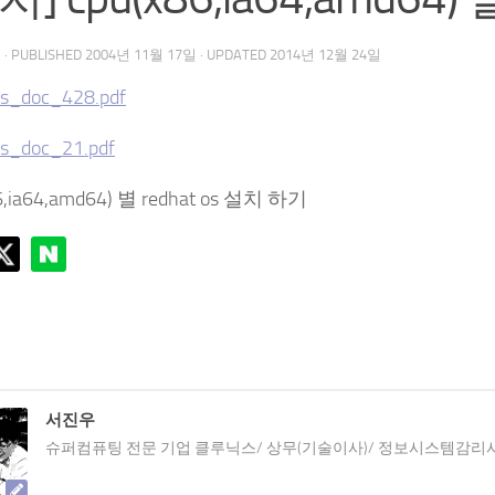
우
· PUBLISHED
2004년 11월 17일
· UPDATED
2014년 12월 24일
s_doc_428.pdf
s_doc_21.pdf
6,ia64,amd64) 별 redhat os 설치 하기
서진우
슈퍼컴퓨팅 전문 기업 클루닉스/ 상무(기술이사)/ 정보시스템감리