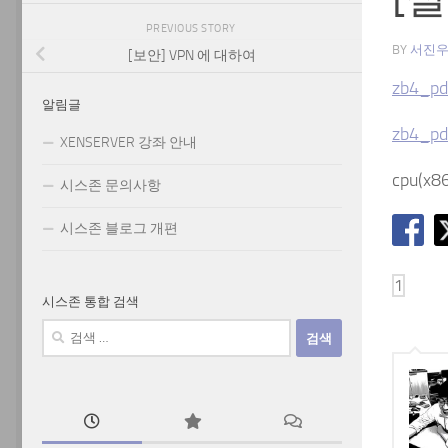
PREVIOUS STORY
BY
서진
[보안] VPN 에 대하여
zb4_pd
알림글
zb4_pd
XENSERVER 강좌 안내
cpu(x8
시스존 문의사항
시스존 블로그 개편
시스존 통합 검색
검
색: