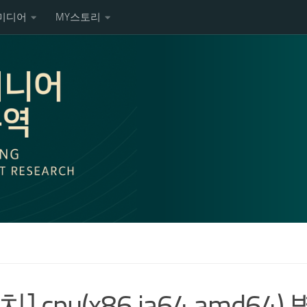
미디어
MY스토리
치] cpu(x86,ia64,amd64)