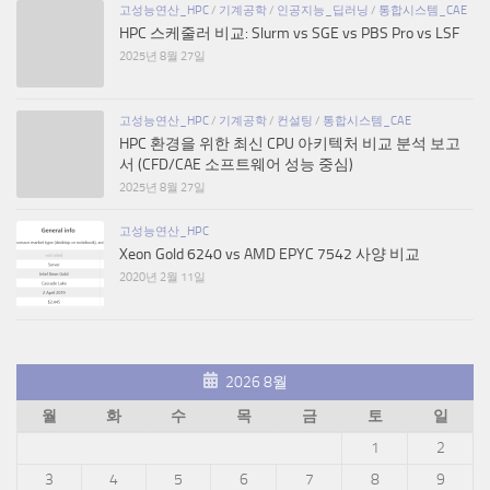
고성능연산_HPC
/
기계공학
/
인공지능_딥러닝
/
통합시스템_CAE
HPC 스케줄러 비교: Slurm vs SGE vs PBS Pro vs LSF
2025년 8월 27일
고성능연산_HPC
/
기계공학
/
컨설팅
/
통합시스템_CAE
HPC 환경을 위한 최신 CPU 아키텍처 비교 분석 보고
서 (CFD/CAE 소프트웨어 성능 중심)
2025년 8월 27일
고성능연산_HPC
Xeon Gold 6240 vs AMD EPYC 7542 사양 비교
2020년 2월 11일
2026 8월
월
화
수
목
금
토
일
1
2
3
4
5
6
7
8
9