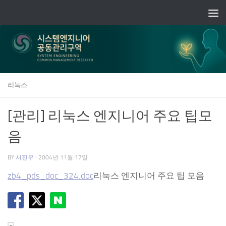
Skip to content
리눅스
[관리] 리눅스 엔지니어 주요 팁모
음
BY
서진우
·
2004년 11월 17일
zb4_pds_doc_324.doc
리눅스 엔지니어 주요 팁 모음