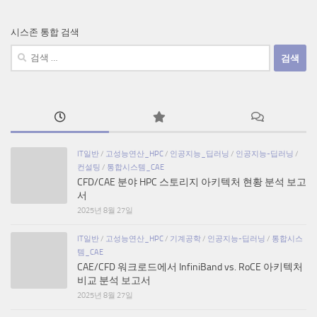
시스존 통합 검색
검
색:
IT일반
/
고성능연산_HPC
/
인공지능_딥러닝
/
인공지능-딥러닝
/
컨설팅
/
통합시스템_CAE
CFD/CAE 분야 HPC 스토리지 아키텍처 현황 분석 보고
서
2025년 8월 27일
IT일반
/
고성능연산_HPC
/
기계공학
/
인공지능-딥러닝
/
통합시스
템_CAE
CAE/CFD 워크로드에서 InfiniBand vs. RoCE 아키텍처
비교 분석 보고서
2025년 8월 27일