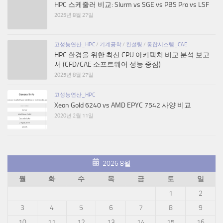
HPC 스케줄러 비교: Slurm vs SGE vs PBS Pro vs LSF
2025년 8월 27일
고성능연산_HPC
/
기계공학
/
컨설팅
/
통합시스템_CAE
HPC 환경을 위한 최신 CPU 아키텍처 비교 분석 보고
서 (CFD/CAE 소프트웨어 성능 중심)
2025년 8월 27일
고성능연산_HPC
Xeon Gold 6240 vs AMD EPYC 7542 사양 비교
2020년 2월 11일
2026 8월
월
화
수
목
금
토
일
1
2
3
4
5
6
7
8
9
10
11
12
13
14
15
16