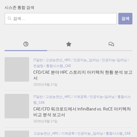
시스존 통합 검색
검
색:
IT일반
/
고성능연산_HPC
/
인공지능_딥러닝
/
인공지능-딥러닝
/
컨설팅
/
통합시스템_CAE
CFD/CAE 분야 HPC 스토리지 아키텍처 현황 분석 보고
서
2025년 8월 27일
IT일반
/
고성능연산_HPC
/
기계공학
/
인공지능-딥러닝
/
통합시스
템_CAE
CAE/CFD 워크로드에서 InfiniBand vs. RoCE 아키텍처
비교 분석 보고서
2025년 8월 27일
고성능연산_HPC
/
기계공학
/
인공지능_딥러닝
/
통합시스템_CAE