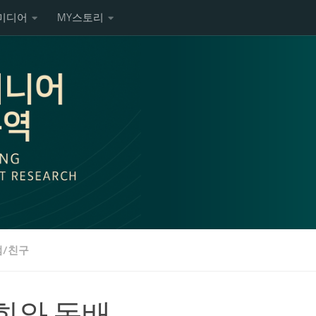
미디어
MY스토리
/친구
희와 동배