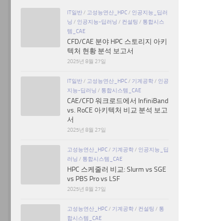
IT일반
/
고성능연산_HPC
/
인공지능_딥러
닝
/
인공지능-딥러닝
/
컨설팅
/
통합시스
템_CAE
CFD/CAE 분야 HPC 스토리지 아키
텍처 현황 분석 보고서
2025년 8월 27일
IT일반
/
고성능연산_HPC
/
기계공학
/
인공
지능-딥러닝
/
통합시스템_CAE
CAE/CFD 워크로드에서 InfiniBand
vs. RoCE 아키텍처 비교 분석 보고
서
2025년 8월 27일
고성능연산_HPC
/
기계공학
/
인공지능_딥
러닝
/
통합시스템_CAE
HPC 스케줄러 비교: Slurm vs SGE
vs PBS Pro vs LSF
2025년 8월 27일
고성능연산_HPC
/
기계공학
/
컨설팅
/
통
합시스템_CAE