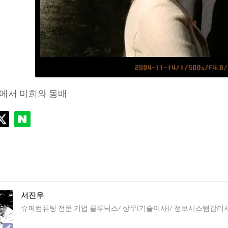
에서 미희와 동배
서진우
슈퍼컴퓨팅 전문 기업 클루닉스/ 상무(기술이사)/ 정보시스템감리