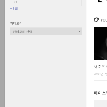
31
« 8월
YOU
카테고리
카
테
고
리
서준은
2006년 2
페이스