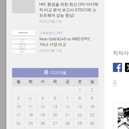
HPC 환경을 위한 최신 CPU 아키텍
처 비교 분석 보고서 (CFD/CAE 소
프트웨어 성능 중심)
2025년 8월 27일
고성능연산_HPC
Xeon Gold 6240 vs AMD EPYC
7542 사양 비교
2020년 2월 11일
직자사
2026 8월
월
화
수
목
금
토
일
1
2
3
4
5
6
7
8
9
10
11
12
13
14
15
16
17
18
19
20
21
22
23
24
25
26
27
28
29
30