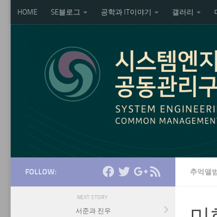
HOME
SE블로그
공학과 IT이야기
갤러리
Skip to content
FOLLOW:
추억앨범
NEXT STORY
미
서준과 진우