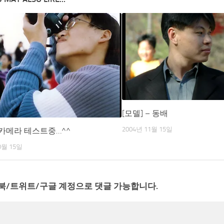
[모델] – 동배
2004년 11월 15일
카메라 테스트중…^^
0월 15일
북/트위트/구글 계정으로 댓글 가능합니다.