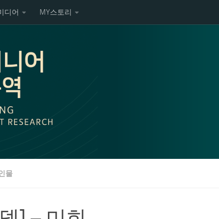
미디어
MY스토리
인물
델] – 미희