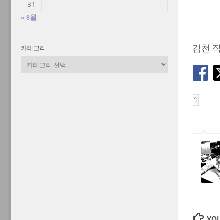
31
« 8월
김천 
카테고리
카
테
고
리
YOU