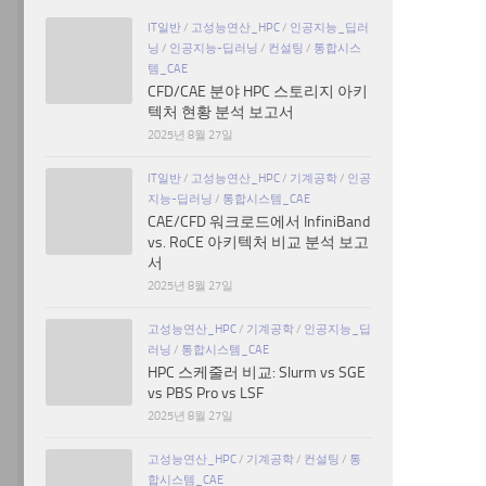
IT일반
/
고성능연산_HPC
/
인공지능_딥러
닝
/
인공지능-딥러닝
/
컨설팅
/
통합시스
템_CAE
CFD/CAE 분야 HPC 스토리지 아키
텍처 현황 분석 보고서
2025년 8월 27일
IT일반
/
고성능연산_HPC
/
기계공학
/
인공
지능-딥러닝
/
통합시스템_CAE
CAE/CFD 워크로드에서 InfiniBand
vs. RoCE 아키텍처 비교 분석 보고
서
2025년 8월 27일
고성능연산_HPC
/
기계공학
/
인공지능_딥
러닝
/
통합시스템_CAE
HPC 스케줄러 비교: Slurm vs SGE
vs PBS Pro vs LSF
2025년 8월 27일
고성능연산_HPC
/
기계공학
/
컨설팅
/
통
합시스템_CAE