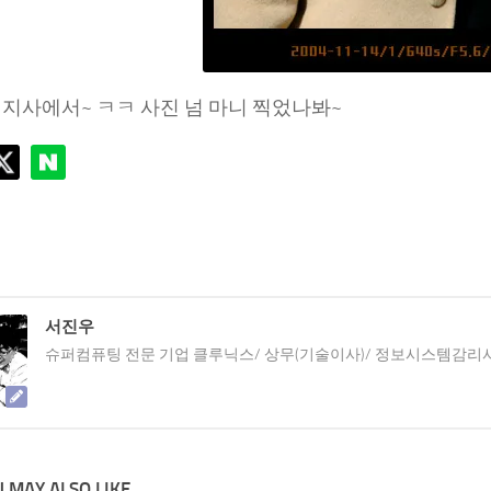
직지사에서~ ㅋㅋ 사진 넘 마니 찍었나봐~
서진우
슈퍼컴퓨팅 전문 기업 클루닉스/ 상무(기술이사)/ 정보시스템감리
 MAY ALSO LIKE...