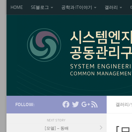
HOME
SE블로그
공학과 IT이야기
갤러리
Skip to content
FOLLOW:
갤러리/
NEXT STORY
[모
[모델] – 동배