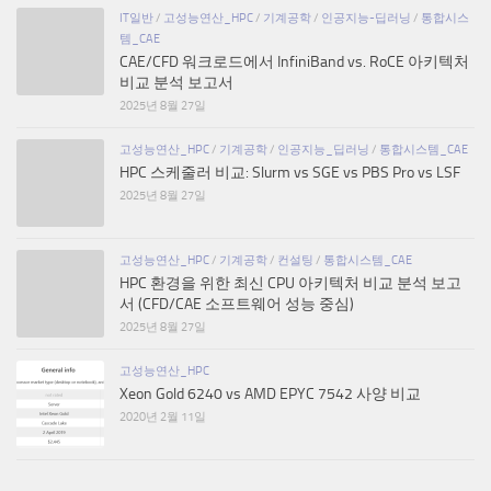
IT일반
/
고성능연산_HPC
/
기계공학
/
인공지능-딥러닝
/
통합시스
템_CAE
CAE/CFD 워크로드에서 InfiniBand vs. RoCE 아키텍처
비교 분석 보고서
2025년 8월 27일
고성능연산_HPC
/
기계공학
/
인공지능_딥러닝
/
통합시스템_CAE
HPC 스케줄러 비교: Slurm vs SGE vs PBS Pro vs LSF
2025년 8월 27일
고성능연산_HPC
/
기계공학
/
컨설팅
/
통합시스템_CAE
HPC 환경을 위한 최신 CPU 아키텍처 비교 분석 보고
서 (CFD/CAE 소프트웨어 성능 중심)
2025년 8월 27일
고성능연산_HPC
Xeon Gold 6240 vs AMD EPYC 7542 사양 비교
2020년 2월 11일