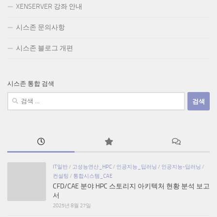
XENSERVER 강좌 안내
시스존 문의사항
시스존 블로그 개편
시스존 통합 검색
검
색:
IT일반
/
고성능연산_HPC
/
인공지능_딥러닝
/
인공지능-딥러닝
/
컨설팅
/
통합시스템_CAE
CFD/CAE 분야 HPC 스토리지 아키텍처 현황 분석 보고
서
2025년 8월 27일